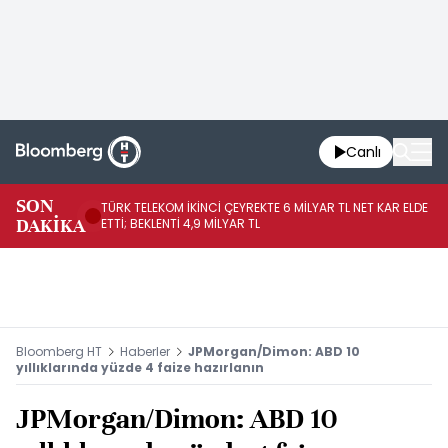
Canlı
SON
TÜRK TELEKOM İKİNCİ ÇEYREKTE 6 MİLYAR TL NET KAR ELDE
AB
DAKİKA
ETTİ; BEKLENTİ 4,9 MİLYAR TL
İR
Bloomberg HT
Haberler
JPMorgan/Dimon: ABD 10
yıllıklarında yüzde 4 faize hazırlanın
JPMorgan/Dimon: ABD 10