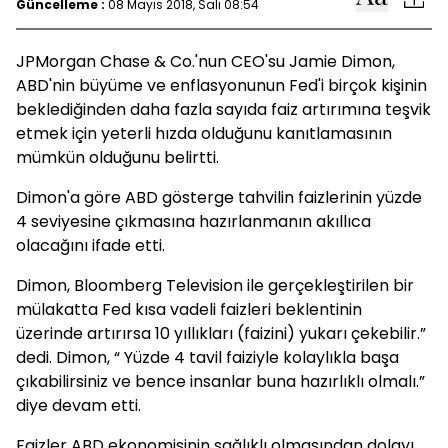
Güncelleme :
08 Mayıs 2018, Salı 08:54
JPMorgan Chase & Co.'nun CEO'su Jamie Dimon,
ABD'nin büyüme ve enflasyonunun Fed'i birçok kişinin
beklediğinden daha fazla sayıda faiz artırımına teşvik
etmek için yeterli hızda olduğunu kanıtlamasının
mümkün olduğunu belirtti.
Dimon'a göre ABD gösterge tahvilin faizlerinin yüzde
4 seviyesine çıkmasına hazırlanmanın akıllıca
olacağını ifade etti.
Dimon, Bloomberg Television ile gerçekleştirilen bir
mülakatta Fed kısa vadeli faizleri beklentinin
üzerinde artırırsa 10 yıllıkları (faizini) yukarı çekebilir.”
dedi. Dimon, “ Yüzde 4 tavil faiziyle kolaylıkla başa
çıkabilirsiniz ve bence insanlar buna hazırlıklı olmalı.”
diye devam etti.
Faizler ABD ekonomisinin sağlıklı olmasından dolayı