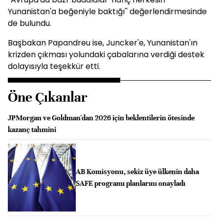
Yunanistan'a beğeniyle baktığı'' değerlendirmesinde
de bulundu.
Başbakan Papandreu ise, Juncker'e, Yunanistan'ın
krizden çıkması yolundaki çabalarına verdiği destek
dolayısıyla teşekkür etti.
Öne Çıkanlar
JPMorgan ve Goldman'dan 2026 için beklentilerin ötesinde
kazanç tahmini
AB Komisyonu, sekiz üye ülkenin daha
SAFE programı planlarını onayladı