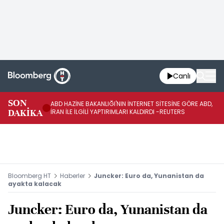
Canlı
SON
ABD HAZİNE BAKANLIĞI'NIN İNTERNET SİTESİNE GÖRE ABD,
KO
DAKİKA
İRAN İLE İLGİLİ YAPTIRIMLARI KALDIRDI -REUTERS
AÇ
Bloomberg HT
Haberler
Juncker: Euro da, Yunanistan da
ayakta kalacak
Juncker: Euro da, Yunanistan da