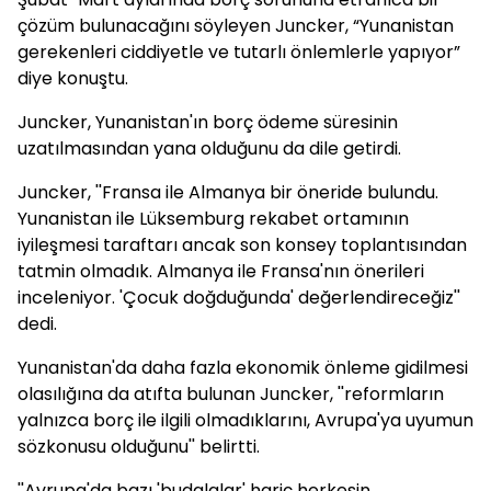
çözüm bulunacağını söyleyen Juncker, “Yunanistan
gerekenleri ciddiyetle ve tutarlı önlemlerle yapıyor”
diye konuştu.
Juncker, Yunanistan'ın borç ödeme süresinin
uzatılmasından yana olduğunu da dile getirdi.
Juncker, ''Fransa ile Almanya bir öneride bulundu.
Yunanistan ile Lüksemburg rekabet ortamının
iyileşmesi taraftarı ancak son konsey toplantısından
tatmin olmadık. Almanya ile Fransa'nın önerileri
inceleniyor. 'Çocuk doğduğunda' değerlendireceğiz''
dedi.
Yunanistan'da daha fazla ekonomik önleme gidilmesi
olasılığına da atıfta bulunan Juncker, ''reformların
yalnızca borç ile ilgili olmadıklarını, Avrupa'ya uyumun
sözkonusu olduğunu'' belirtti.
''Avrupa'da bazı 'budalalar' hariç herkesin