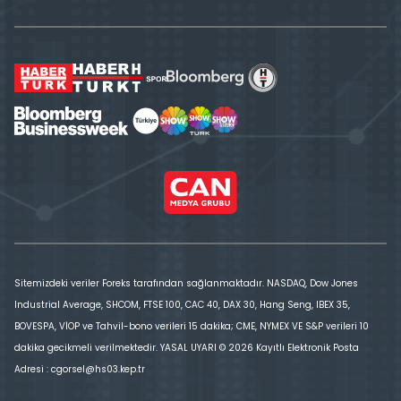
Sitemizdeki veriler Foreks tarafından sağlanmaktadır. NASDAQ, Dow Jones
Industrial Average, SHCOM, FTSE 100, CAC 40, DAX 30, Hang Seng, IBEX 35,
BOVESPA, VİOP ve Tahvil-bono verileri 15 dakika; CME, NYMEX VE S&P verileri 10
dakika gecikmeli verilmektedir. YASAL UYARI © 2026 Kayıtlı Elektronik Posta
Adresi : cgorsel@hs03.kep.tr