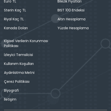
Euro TL
Bilezik Fiyatları
Sterin Kaç TL
BIST 100 Endeksi
Riyal Kaç TL
Altın Hesaplama
Kanada Doları
Yüzde Hesaplama
Kişisel Verilerin Korunması
Politikası
İzleyici Temsilcisi
Kullanım Koşulları
Aydınlatma Metni
Çerez Politikası
Biyografi
İletişim