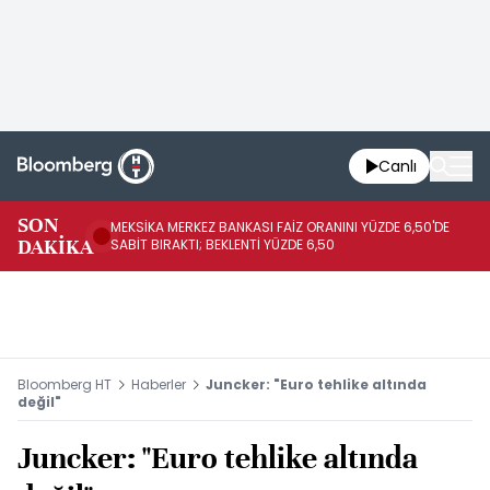
Canlı
SON
MEKSİKA MERKEZ BANKASI FAİZ ORANINI YÜZDE 6,50'DE
OY
DAKİKA
SABİT BIRAKTI; BEKLENTİ YÜZDE 6,50
AÇ
Bloomberg HT
Haberler
Juncker: "Euro tehlike altında
değil"
Juncker: "Euro tehlike altında