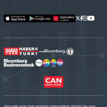
Sitemizdeki veriler Foreks tarafından sağlanmaktadır. NASDAQ, Dow Jones