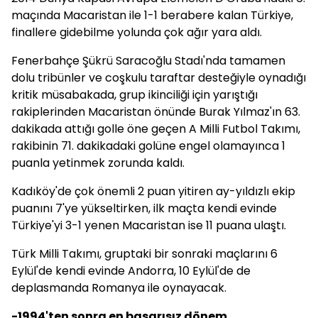
maçında Macaristan ile 1-1 berabere kalan Türkiye,
finallere gidebilme yolunda çok ağır yara aldı.
Fenerbahçe Şükrü Saracoğlu Stadı'nda tamamen
dolu tribünler ve coşkulu taraftar desteğiyle oynadığı
kritik müsabakada, grup ikinciliği için yarıştığı
rakiplerinden Macaristan önünde Burak Yılmaz'ın 63.
dakikada attığı golle öne geçen A Milli Futbol Takımı,
rakibinin 71. dakikadaki golüne engel olamayınca 1
puanla yetinmek zorunda kaldı.
Kadıköy'de çok önemli 2 puan yitiren ay-yıldızlı ekip
puanını 7'ye yükseltirken, ilk maçta kendi evinde
Türkiye'yi 3-1 yenen Macaristan ise 11 puana ulaştı.
Türk Milli Takımı, gruptaki bir sonraki maçlarını 6
Eylül'de kendi evinde Andorra, 10 Eylül'de de
deplasmanda Romanya ile oynayacak.
-1994'ten sonra en başarısız dönem