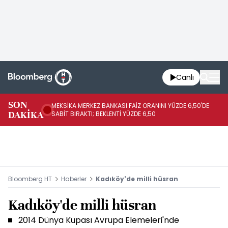
Canlı
SON
MEKSİKA MERKEZ BANKASI FAİZ ORANINI YÜZDE 6,50'DE
OY
DAKİKA
SABİT BIRAKTI; BEKLENTİ YÜZDE 6,50
AÇ
Bloomberg HT
Haberler
Kadıköy'de milli hüsran
Kadıköy'de milli hüsran
2014 Dünya Kupası Avrupa Elemeleri'nde