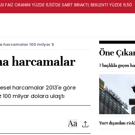
I FAİZ ORANINI YÜZDE 6,50'DE SABİT BIRAKTI; BEKLENTİ YÜZDE 6,50
na harcamalar 100 milyar $
Öne Çıka
ına harcamalar
7 başlıkla geçen ha
üresel harcamalar 2013'e göre
z 100 milyar dolara ulaştı
Yurt dışından riskl