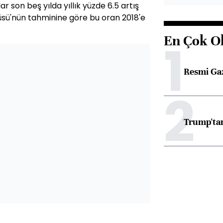
r son beş yılda yıllık yüzde 6.5 artış
üsü'nün tahminine göre bu oran 2018'e
En Çok O
1
Resmi Ga
2
Trump'tan