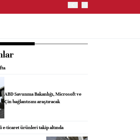
OYAK ÇİMENTO İKİNCİ ÇEY
nlar
fta
ABD Savunma Bakanlığı, Microsoft ve
Çin bağlantısını araştıracak
i e-ticaret ürünleri takip altında