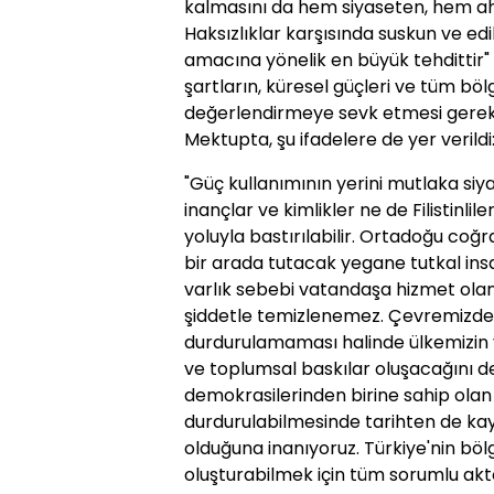
kalmasını da hem siyaseten, hem ah
Haksızlıklar karşısında suskun ve edi
amacına yönelik en büyük tehdittir"
şartların, küresel güçleri ve tüm böl
değerlendirmeye sevk etmesi gerekti
Mektupta, şu ifadelere de yer verildi
"Güç kullanımının yerini mutlaka siy
inançlar ve kimlikler ne de Filistinlile
yoluyla bastırılabilir. Ortadoğu coğra
bir arada tutacak yegane tutkal insan
varlık sebebi vatandaşa hizmet olan
şiddetle temizlenemez. Çevremizdek
durdurulamaması halinde ülkemizin 
ve toplumsal baskılar oluşacağını de
demokrasilerinden birine sahip olan 
durdurulabilmesinde tarihten de ka
olduğuna inanıyoruz. Türkiye'nin bölg
oluşturabilmek için tüm sorumlu aktö