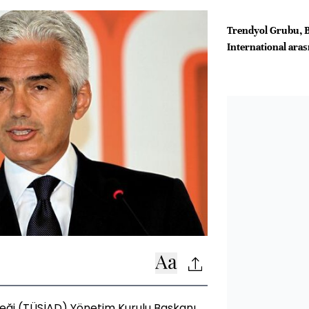
Trendyol Grubu, 
International arası
neği (TÜSİAD) Yönetim Kurulu Başkanı