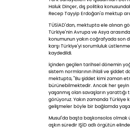
Haluk Dinçer, dış politika konusund
Recep Tayyip Erdoğan'a mektup aracıl
TÜSİAD'dan, mektupta ele alınan gör
Türkiye'nin Avrupa ve Asya arasındaki
konumunun yakın coğrafyada son 
karşı Türkiye'yi sorumluluk üstlenmey
kaydedildi.
İçinden geçilen tarihsel dönemin yoğun
sistem normlarının ihlali ve şiddet d
mektupta, "Bu şiddet kimi zaman et
bürünebilmektedir. Ancak her şeyin 
yaşanmış olan savaşların yarattığı t
görüyoruz. Yakın zamanda Türkiye 
gelişmeler böyle bir bağlamda yaşanm
Musul'da başta başkonsolos olmak üz
aşkın süredir IŞİD adlı örgütün eli