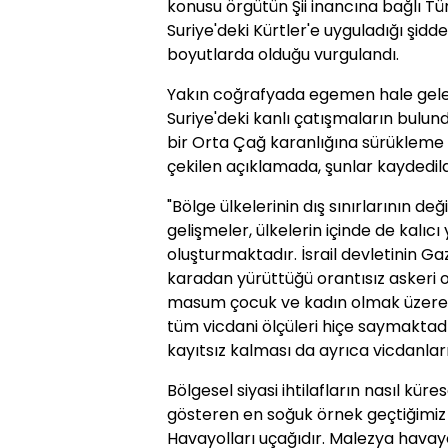
konusu örgütün Şii inancına bağlı Tü
Suriye'deki Kürtler'e uyguladığı şid
boyutlarda olduğu vurgulandı.
Yakın coğrafyada egemen hale gel
Suriye'deki kanlı çatışmaların bulun
bir Orta Çağ karanlığına sürükleme 
çekilen açıklamada, şunlar kaydedild
"Bölge ülkelerinin dış sınırlarının de
gelişmeler, ülkelerin içinde de kalı
oluşturmaktadır. İsrail devletinin G
karadan yürüttüğü orantısız askeri 
masum çocuk ve kadın olmak üzere s
tüm vicdani ölçüleri hiçe saymaktadır
kayıtsız kalması da ayrıca vicdanlar
Bölgesel siyasi ihtilafların nasıl kü
gösteren en soğuk örnek geçtiğimiz
Havayolları uçağıdır. Malezya havayo