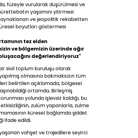
a, füzeyle vurularak düşürülmesi ve
 mürettebatın yaşamını yitirmesi
 kaynaklanan ve jeopolitik rekabetten
 küresel boyutları göstermesi
rtamının tez elden
zin ve bölgemizin üzerinde ağır
oluşacağını değerlendiriyoruz"
bir sivil toplum kuruluşu olarak
n yapılmış olmasına bakmaksızın tüm
leri belirtilen açıklamada, bölgesel
taşınabildiği ortamda, Birleşmiş
 korunması yolunda işlevsiz kaldığı, bu
etkisizliğinin, zulüm yapanlarla, zulme
amamasının küresel bağlamda şiddet
 ifade edildi.
 yaşanan vahşet ve trajedilere seyirci