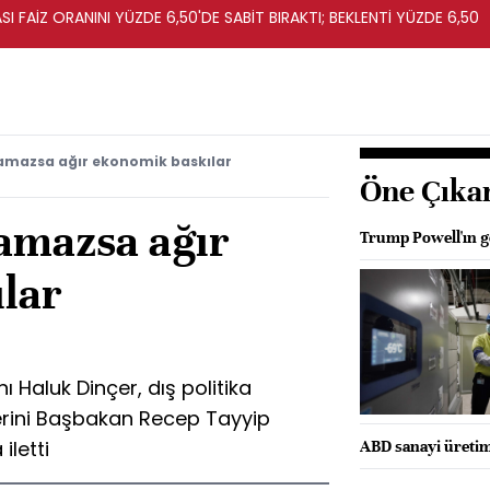
I FAİZ ORANINI YÜZDE 6,50'DE SABİT BIRAKTI; BEKLENTİ YÜZDE 6,50
amazsa ağır ekonomik baskılar
Öne Çıka
amazsa ağır
Trump Powell'ın gö
lar
 Haluk Dinçer, dış politika
rini Başbakan Recep Tayyip
iletti
ABD sanayi üretimi