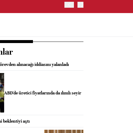
OYAK ÇİMENTO İKİNCİ ÇEY
nlar
revden alınacağı iddiasını yalanladı
ABD'de üretici fiyatlarında da ılımlı seyir
 beklentiyi aştı