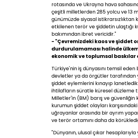
rotasında ve Ukrayna hava sahasınd
çeşitli milletlerden 285 yolcu ve 13
günümüzde siyasal istikrarsızlıktan
etkilenen terör ve şiddetin ulaştığı
bakımından ibret vericidir."
- "Çevremizdeki kaos ve şiddet o
durdurulamaması halinde ülkemi
ekonomik ve toplumsal baskılar 
Türkiye'nin iş dünyasını temsil eden 
devletler ya da örgütler tarafında
şiddet eylemlerini kınayıp lanetledik
ihtilafların süratle küresel düzleme 
Milletler'in (BM) barış ve güvenliğin
kurumun şiddet olayları karşısındaki 
uğrayanlar arasında bir ayrım yap
ve terör ortamını daha da körüklediği
"Dünyanın, ulusal çıkar hesaplarıyla