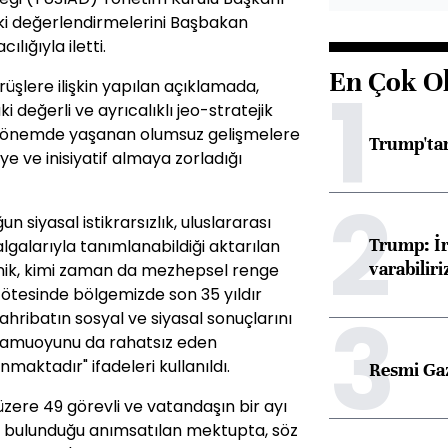
aki değerlendirmelerini Başbakan
ığıyla iletti.
En Çok O
1
üşlere ilişkin yapılan açıklamada,
 değerli ve ayrıcalıklı jeo-stratejik
dönemde yaşanan olumsuz gelişmelere
Trump'tan
e ve inisiyatif almaya zorladığı
2
 siyasal istikrarsızlık, uluslararası
Trump: İr
algalarıyla tanımlanabildiği aktarılan
varabiliri
nik, kimi zaman da mezhepsel renge
ötesinde bölgemizde son 35 yıldır
3
ahribatın sosyal ve siyasal sonuçlarını
kamuoyunu da rahatsız eden
aktadır" ifadeleri kullanıldı.
Resmi Ga
ere 49 görevli ve vatandaşın bir ayı
nde bulunduğu anımsatılan mektupta, söz