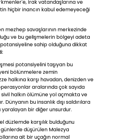
rkmenler'e, Irak vatandaşlarına ve
detin hiçbir inancın kabul edemeyeceği
en mezhep savaşlarının merkezinde
duğu ve bu gelişmelerin bölgeyi adeta
potansiyeline sahip olduğuna dikkat
i:
ğişmesi potansiyelini taşıyan bu
cı yeni bölünmelere zemin
azze halkına karşı havadan, denizden ve
operasyonlar aralarında çok sayıda
ivil halkın ölümüne yol açmakta ve
. Dünyanın bu insanlık dışı saldırılara
ı yaralayan bir diğer unsurdur.
resel düzlemde karşılık bulduğunu
 günlerde düşürülen Malezya
llarına ait bir uçağın normal