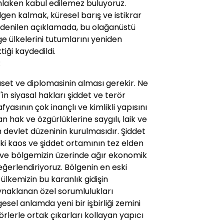
laken kabul edilemez buluyoruz.
lgen kalmak, küresel barış ve istikrar
 denilen açıklamada, bu olağanüstü
ge ülkelerini tutumlarını yeniden
ği kaydedildi.
:
aset ve diplomasinin alması gerekir. Ne
r'in siyasal hakları şiddet ve terör
fyasının çok inançlı ve kimlikli yapısını
 hak ve özgürlüklerine saygılı, laik ve
 devlet düzeninin kurulmasıdır. Şiddet
i kaos ve şiddet ortamının tez elden
ve bölgemizin üzerinde ağır ekonomik
ğerlendiriyoruz. Bölgenin en eski
ülkemizin bu karanlık gidişin
ynaklanan özel sorumlulukları
esel anlamda yeni bir işbirliği zemini
rlerle ortak çıkarları kollayan yapıcı