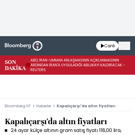
Canlı
ABD, İRAN-UMMAN ANLAŞMASININ AÇIKLANMASININ
AB
SON
ARDINDAN İRAN'A UYGULADIĞI ABLUKAYI KALDIRACAK -
GE
DAKİKA
REUTERS
UY
Bloomberg HT
Haberler
Kapalıçarşı'da altın fiyatları
Kapalıçarşı'da altın fiyatları
24 ayar külçe altının gram satış fiyatı 118,00 lira,