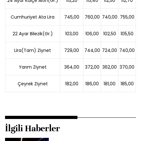
24 Ayar Külçe Altın(Gr.)
113,20
113,40
112,50
112,70
Cumhuriyet Ata Lira
745,00
760,00
740,00
755,00
22 Ayar Bilezik(Gr.)
103,00
106,00
102,50
105,50
Lira(Tam) Ziynet
729,00
744,00
724,00
740,00
Yarım Ziynet
364,00
372,00
362,00
370,00
Çeyrek Ziynet
182,00
186,00
181,00
185,00
İlgili Haberler