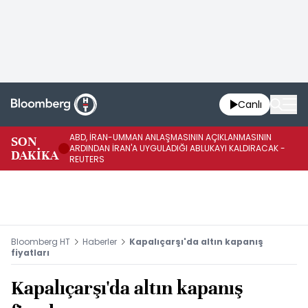
Canlı
ABD, İRAN-UMMAN ANLAŞMASININ AÇIKLANMASININ
AB
SON
ARDINDAN İRAN'A UYGULADIĞI ABLUKAYI KALDIRACAK -
GE
DAKİKA
REUTERS
UY
Bloomberg HT
Haberler
Kapalıçarşı'da altın kapanış
fiyatları
Kapalıçarşı'da altın kapanış