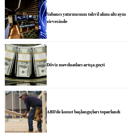
Yabancı yatırımcının tahvil alımı altı ayın
zirvesinde
Döviz mevduatları artışa geçti
ABD'de konut başlangıçları toparlandı