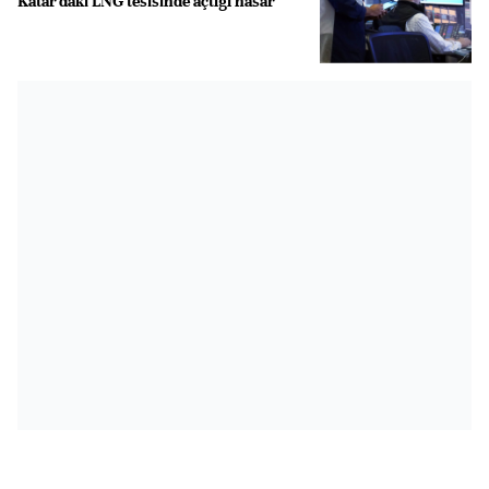
Katar'daki LNG tesisinde açtığı hasar