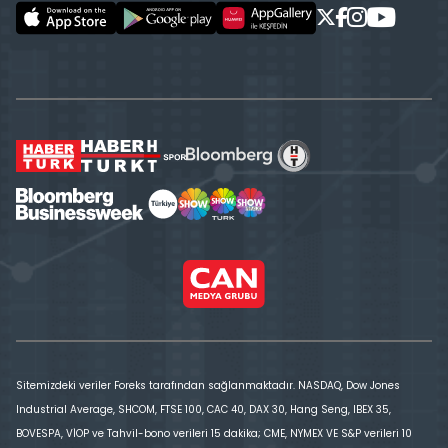
Sitemizdeki veriler Foreks tarafından sağlanmaktadır. NASDAQ, Dow Jones
Industrial Average, SHCOM, FTSE 100, CAC 40, DAX 30, Hang Seng, IBEX 35,
BOVESPA, VİOP ve Tahvil-bono verileri 15 dakika; CME, NYMEX VE S&P verileri 10