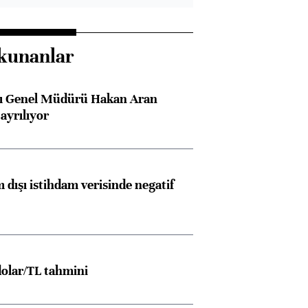
kunanlar
sı Genel Müdürü Hakan Aran
ayrılıyor
 dışı istihdam verisinde negatif
Almanya, Commerzbank
Ba
konusunda Unicredit ile
me
görüşmelere hazırlanıyor
olar/TL tahmini