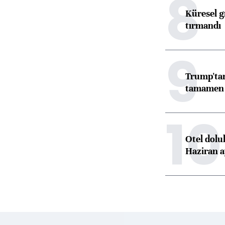
8
Küresel gı
tırmandı
9
Trump'tan
tamamen o
10
Otel dolu
Haziran a