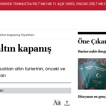
T DENGESİ TEMMUZ'DA 69,7 MİLYAR TL AÇIK VERDİ, ÖNCEKİ 238,7 MİLY
ltın kapanış fiyatları
Öne Çıka
altın kapanış
Hazine nakit denge
atılan altın türlerinin, önceki ve
arı
Dünyanın en genç 