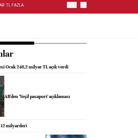
AR TL FAZLA
HAZİNE NAKİT DENGESİ TE
nlar
si Ocak 246,2 milyar TL açık verdi
AB'den 'Yeşil pasaport' açıklaması
12 milyarderi