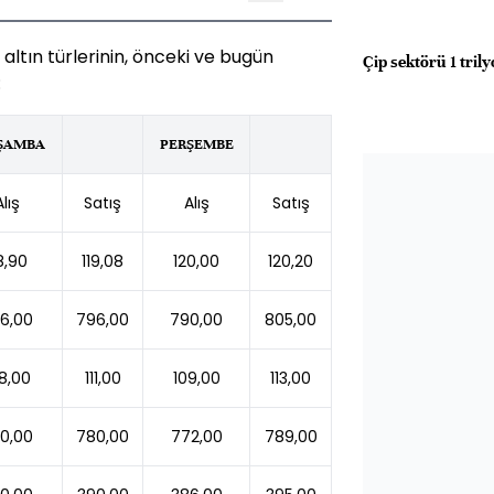
 altın türlerinin, önceki ve bugün
Çip sektörü 1 tril
:
ŞAMBA
PERŞEMBE
Alış
Satış
Alış
Satış
8,90
119,08
120,00
120,20
6,00
796,00
790,00
805,00
8,00
111,00
109,00
113,00
0,00
780,00
772,00
789,00