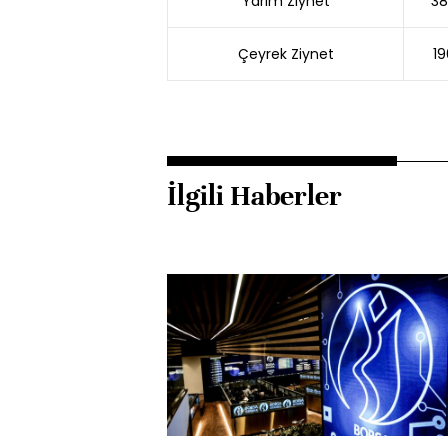
Yarım Ziynet
38
Çeyrek Ziynet
19
İlgili Haberler