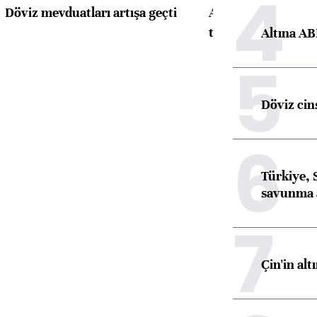
4
Döviz mevduatları artışa geçti
ABD'de konut başla
toparlandı
Altına AB
5
Döviz cins
6
Türkiye, 
savunma 
7
Çin'in alt