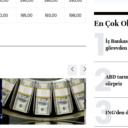
0,00
390,00
386,00
395,00
0,00
195,00
193,00
198,00
En Çok O
1
İş Banka
görevden 
2
ABD tarım
sürpriz
3
ING'den d