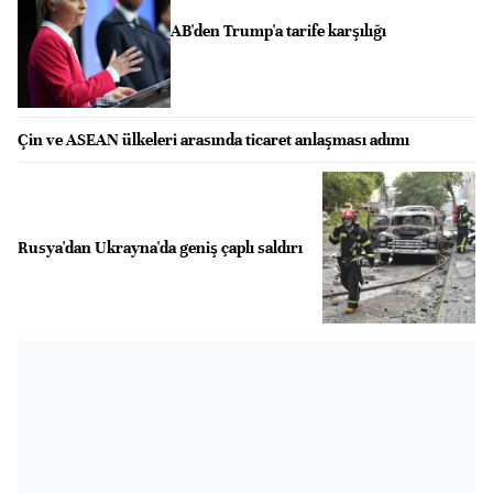
AB'den Trump'a tarife karşılığı
Çin ve ASEAN ülkeleri arasında ticaret anlaşması adımı
Rusya'dan Ukrayna'da geniş çaplı saldırı