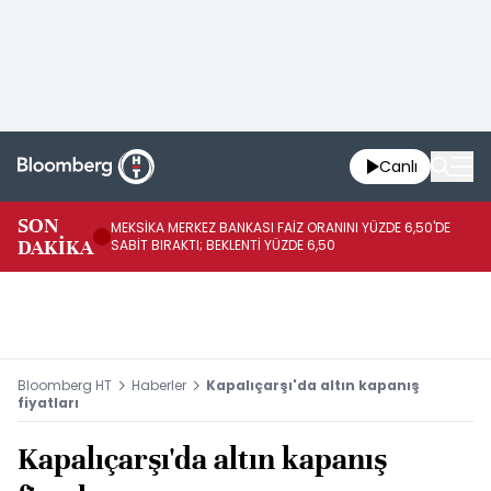
Canlı
SON
MEKSİKA MERKEZ BANKASI FAİZ ORANINI YÜZDE 6,50'DE
OY
DAKİKA
SABİT BIRAKTI; BEKLENTİ YÜZDE 6,50
AÇ
Bloomberg HT
Haberler
Kapalıçarşı'da altın kapanış
fiyatları
Kapalıçarşı'da altın kapanış