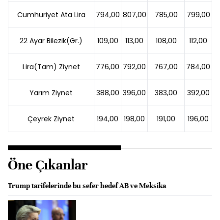
Cumhuriyet Ata Lira
794,00
807,00
785,00
799,00
22 Ayar Bilezik(Gr.)
109,00
113,00
108,00
112,00
Lira(Tam) Ziynet
776,00
792,00
767,00
784,00
Yarım Ziynet
388,00
396,00
383,00
392,00
Çeyrek Ziynet
194,00
198,00
191,00
196,00
Öne Çıkanlar
Trump tarifelerinde bu sefer hedef AB ve Meksika