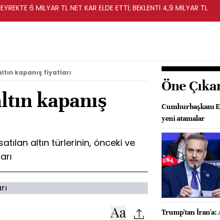
EYREKTE 6 MİLYAR TL NET KAR ELDE ETTİ; BEKLENTİ 4,9 MİLYAR TL
ltın kapanış fiyatları
Öne Çıka
altın kapanış
Cumhurbaşkanı Erd
yeni atamalar
atılan altın türlerinin, önceki ve
arı
Trump'tan İran'a: 