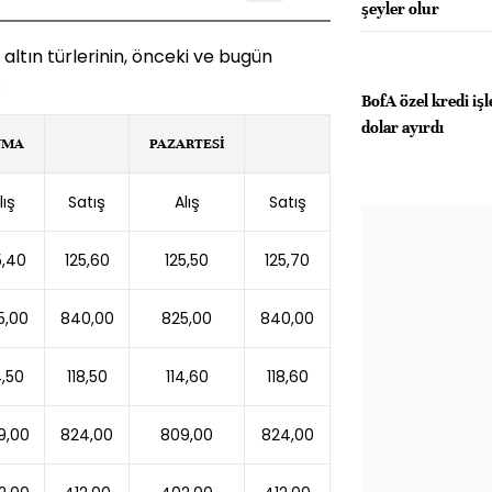
şeyler olur
 altın türlerinin, önceki ve bugün
:
BofA özel kredi işl
dolar ayırdı
UMA
PAZARTESİ
lış
Satış
Alış
Satış
5,40
125,60
125,50
125,70
5,00
840,00
825,00
840,00
4,50
118,50
114,60
118,60
9,00
824,00
809,00
824,00