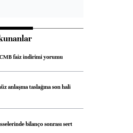
kunanlar
TCMB faiz indirimi yorumu
z anlaşma taslağına son hali
Almanya, Commerzbank
Ba
konusunda Unicredit ile
me
görüşmelere hazırlanıyor
sselerinde bilanço sonrası sert