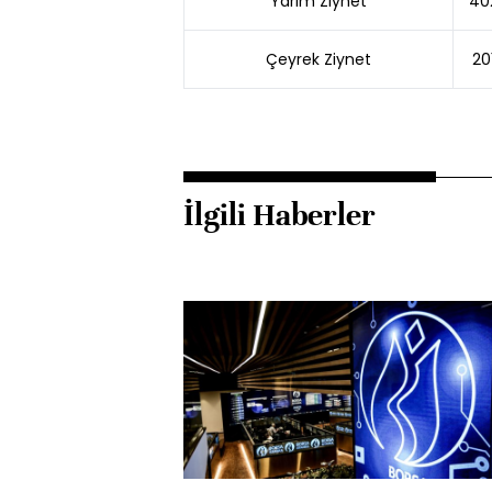
Yarım Ziynet
40
Çeyrek Ziynet
20
İlgili Haberler