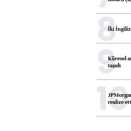
8
İki İngili
9
Küresel ar
taşıdı
10
JPMorgan
realize ett