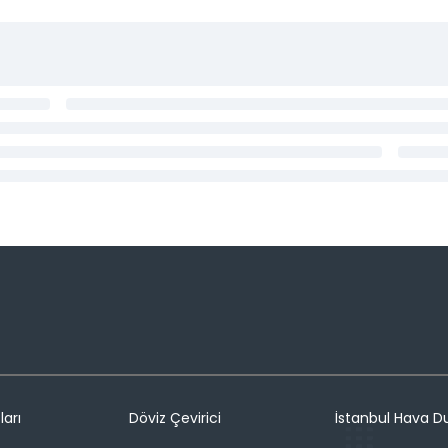
ları
Döviz Çevirici
İstanbul Hava 