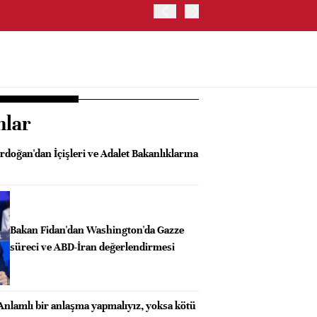
ABD HAZİNE BAKANLIĞI'NIN
nlar
oğan'dan İçişleri ve Adalet Bakanlıklarına
Bakan Fidan'dan Washington'da Gazze
süreci ve ABD-İran değerlendirmesi
Anlamlı bir anlaşma yapmalıyız, yoksa kötü