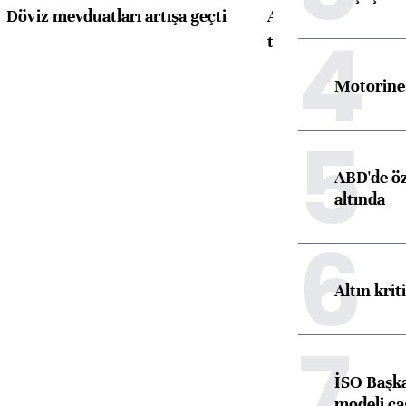
Döviz mevduatları artışa geçti
ABD'de konut başla
4
toparlandı
Motorine 
5
ABD'de öz
altında
6
Altın krit
7
İSO Başka
modeli ça