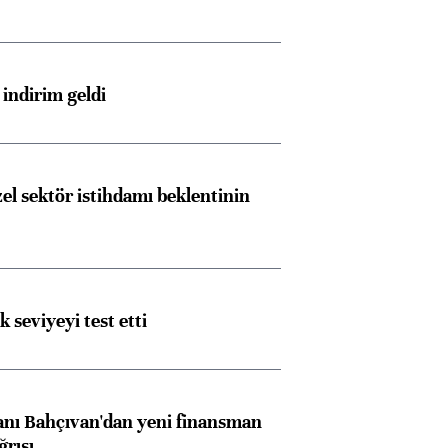
ngıçları
indirim geldi
el sektör istihdamı beklentinin
ik seviyeyi test etti
nı Bahçıvan'dan yeni finansman
ğrısı