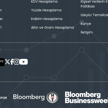
n
KDV Hesaplama
Kişisel Verilerin
Politikası
rı
Yüzde Hesaplama
İzleyici Temsilcis
rı
İndirim Hesaplama
Künye
l
Altın ve Gram Hesaplama
İletişim