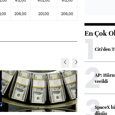
2,00
412,00
402,00
412,00
1,00
206,00
201,00
206,00
En Çok O
1
Citi'den 
2
AP: Hürmü
verildi
3
SpaceX hi
düşüş