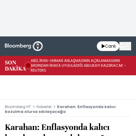
Canlı
ABD, İRAN-UMMAN ANLAŞMASININ AÇIKLANMASININ
AB
SON
ARDINDAN İRAN'A UYGULADIĞI ABLUKAYI KALDIRACAK -
GE
DAKİKA
REUTERS
UY
Bloomberg HT
Haberler
Karahan: Enflasyonda kalıcı
bozulma olursa sıkılaşacağız
Karahan: Enflasyonda kalıcı