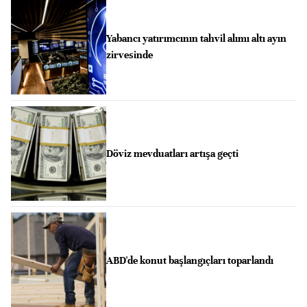
Yabancı yatırımcının tahvil alımı altı ayın
zirvesinde
Döviz mevduatları artışa geçti
ABD'de konut başlangıçları toparlandı