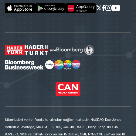
Sitemizdeki veriler Foreks tarafından sağlanmaktadır. NASDAQ, Dow Jones
Industrial Average, SHCOM, FTSE 100, CAC 40, DAX 30, Hang Seng, IBEX 35,
BOVESPA, VİOP ve Tahvil-bono verileri 15 dakika; CME, NYMEX VE S&P verileri 10