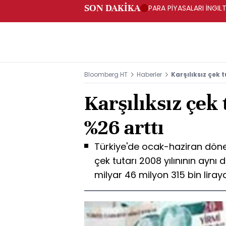
SON DAKİKA
PARA PİYASALARI İNGIL
Bloomberg HT
Haberler
Karşılıksız çek t
Karşılıksız çek 
%26 arttı
Türkiye'de ocak-haziran dönem
çek tutarı 2008 yılınının ayn
milyar 46 milyon 315 bin liraya