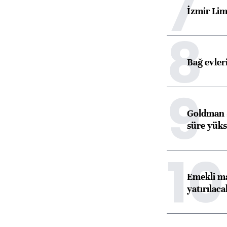
7
İzmir Lim
8
Bağ evleri
9
Goldman S
süre yüks
10
Emekli ma
yatırılaca