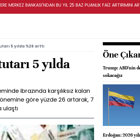
TERE MERKEZ BANKASI'NDAN BU YIL 25 BAZ PUANLIK FAİZ ARTIRIMINI A
utarı 5 yılda %26 arttı
Öne Çıka
tutarı 5 yılda
Trump: ABD'nin dev
sokacağız
inde ibrazında karşılıksız kalan
ı dönemine göre yüzde 26 artarak, 7
 ulaştı
Erdoğan: 2026 yılı