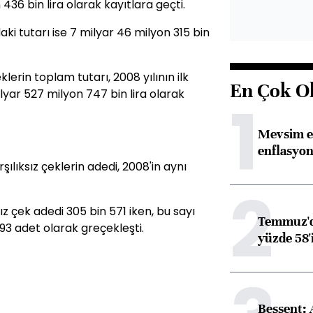
436 bin lira olarak kayıtlara geçti.
ndaki tutarı ise 7 milyar 46 milyon 315 bin
erin toplam tutarı, 2008 yılının ilk
En Çok O
lyar 527 milyon 747 bin lira olarak
1
Mevsim et
enflasyon
ılıksız çeklerin adedi, 2008'in aynı
2
 çek adedi 305 bin 571 iken, bu sayı
Temmuz'da
93 adet olarak greçekleşti.
yüzde 58'i
Bessent: