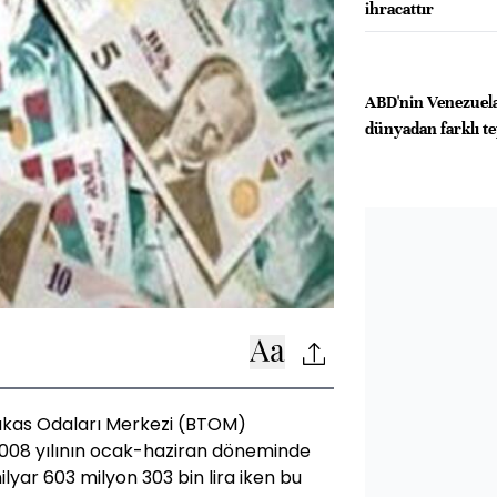
ihracattır
ABD'nin Venezuela'
dünyadan farklı te
akas Odaları Merkezi (BTOM)
 2008 yılının ocak-haziran döneminde
milyar 603 milyon 303 bin lira iken bu