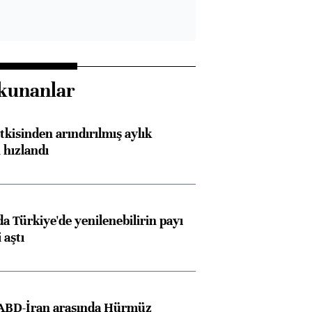
kunanlar
kisinden arındırılmış aylık
 hızlandı
 Türkiye'de yenilenebilirin payı
 aştı
 ABD-İran arasında Hürmüz