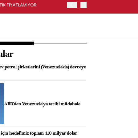
RTIK FİYATLAMIYOR
ASELSAN İKİNCİ ÇEYREKTE 
nlar
 petrol şirketlerini (Venezuela'da) devreye
ABD'den Venezuela'ya tarihi müdahale
 için hedefimiz toplam 410 milyar dolar