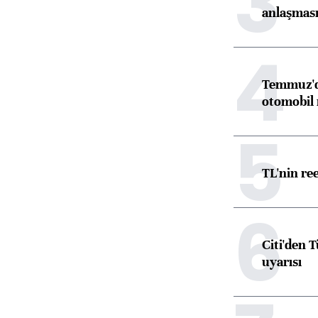
3
anlaşmas
4
Temmuz'da
otomobil 
5
TL'nin re
6
Citi'den 
uyarısı