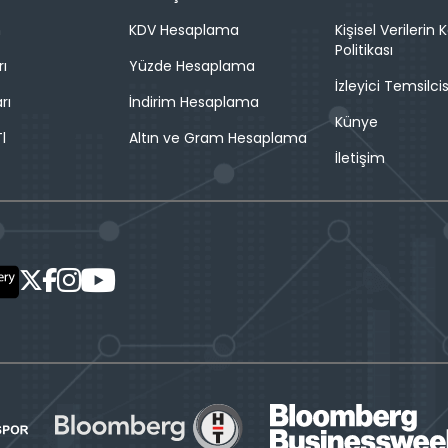
n
KDV Hesaplama
Kişisel Verilerin
Politikası
rı
Yüzde Hesaplama
İzleyici Temsilcis
rı
İndirim Hesaplama
Künye
l
Altın ve Gram Hesaplama
İletişim