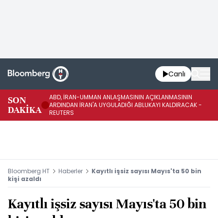
Canlı
ABD, İRAN-UMMAN ANLAŞMASININ AÇIKLANMASININ
AB
SON
ARDINDAN İRAN'A UYGULADIĞI ABLUKAYI KALDIRACAK -
GE
DAKİKA
REUTERS
UY
Bloomberg HT
Haberler
Kayıtlı işsiz sayısı Mayıs'ta 50 bin
kişi azaldı
Kayıtlı işsiz sayısı Mayıs'ta 50 bin