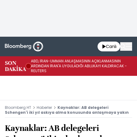
Canlı
ABD, İRAN-UMMAN ANLAŞMASININ AÇIKLANMASININ
AB
SON
ARDINDAN İRAN'A UYGULADIĞI ABLUKAYI KALDIRACAK -
GE
DAKİKA
REUTERS
UY
Bloomberg HT
Haberler
Kaynaklar: AB delegeleri
Schengen'i iki yıl askıya alma konusunda anlaşmaya yakın
Kaynaklar: AB delegeleri