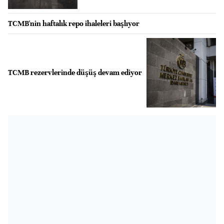
TCMB'nin haftalık repo ihaleleri başlıyor
TCMB rezervlerinde düşüş devam ediyor