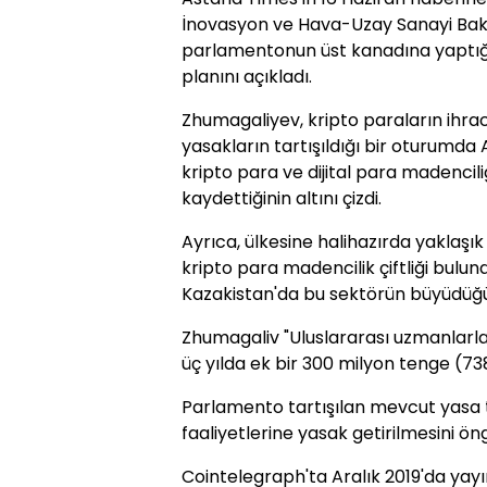
İnovasyon ve Hava-Uzay Sanayi Bak
parlamentonun üst kanadına yaptığı 
planını açıkladı.
Zhumagaliyev, kripto paraların ihracı
yasakların tartışıldığı bir oturumda 
kripto para ve dijital para madencil
kaydettiğinin altını çizdi.
Ayrıca, ülkesine halihazırda yaklaşık
kripto para madencilik çiftliği bulu
Kazakistan'da bu sektörün büyüdüğü
Zhumagaliv "Uluslararası uzmanlarl
üç yılda ek bir 300 milyon tenge (738
Parlamento tartışılan mevcut yasa t
faaliyetlerine yasak getirilmesini ö
Cointelegraph'ta Aralık 2019'da yayı