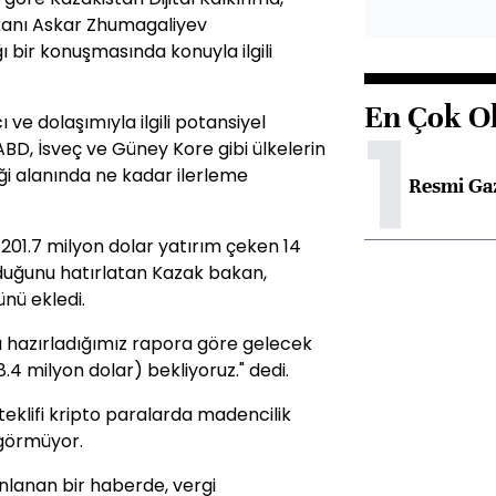
anı Askar Zhumagaliyev
bir konuşmasında konuyla ilgili
En Çok O
1
 ve dolaşımıyla ilgili potansiyel
ABD, İsveç ve Güney Kore gibi ülkelerin
iği alanında ne kadar ilerleme
Resmi Ga
 201.7 milyon dolar yatırım çeken 14
nduğunu hatırlatan Kazak bakan,
nü ekledi.
a hazırladığımız rapora göre gelecek
.4 milyon dolar) bekliyoruz." dedi.
eklifi kripto paralarda madencilik
ngörmüyor.
nlanan bir haberde, vergi