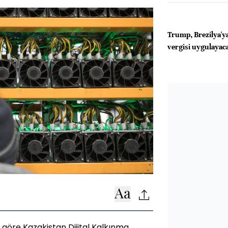
Trump, Brezilya'
vergisi uygulayac
göre Kazakistan Dijital Kalkınma,