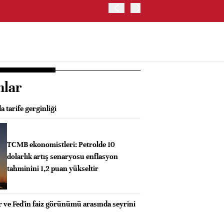
ABD HAZİNE BAKANLIĞI'NIN
nlar
a tarife gerginliği
TCMB ekonomistleri: Petrolde 10
dolarlık artış senaryosu enflasyon
tahminini 1,2 puan yükseltir
ler ve Fed'in faiz görünümü arasında seyrini