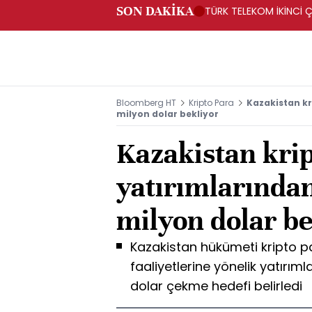
SON DAKİKA
TÜRK TELEKOM İKİNCİ Ç
Bloomberg HT
Kripto Para
Kazakistan kr
milyon dolar bekliyor
Kazakistan kri
yatırımlarından
milyon dolar be
Kazakistan hükümeti kripto par
faaliyetlerine yönelik yatırım
dolar çekme hedefi belirledi