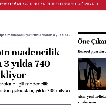
EYREKTE 6 MİLYAR TL NET KAR ELDE ETTİ; BEKLENTİ 4,9 MİLYAR TL
ipto madencilik yatırımlarından 3 yılda 740
Öne Çıka
pto madencilik
Küresel piyasalard
 3 yılda 740
kliyor
alarla ilgili madencilik
lardan gelecek üç yılda 738 milyon
Altın, yeni tarife
sürdürüyor