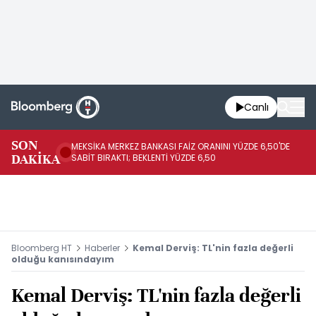
Canlı
SON
MEKSİKA MERKEZ BANKASI FAİZ ORANINI YÜZDE 6,50'DE
OY
DAKİKA
SABİT BIRAKTI; BEKLENTİ YÜZDE 6,50
AÇ
Bloomberg HT
Haberler
Kemal Derviş: TL'nin fazla değerli
olduğu kanısındayım
Kemal Derviş: TL'nin fazla değerli