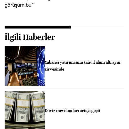
görüşüm bu."
İlgili Haberler
Yabancı yatırımcının tahvil alımı altı ayın
zirvesinde
Döviz mevduatları artışa geçti