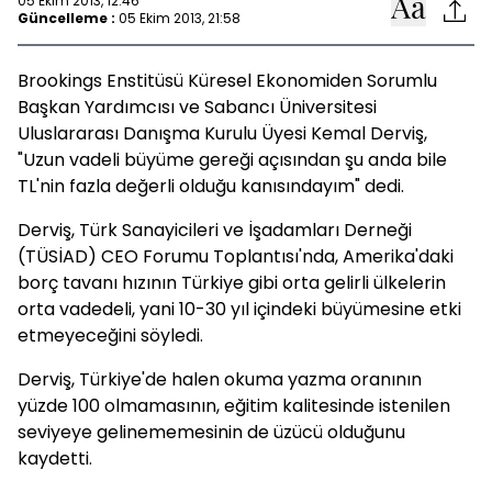
05 Ekim 2013, 12:46
Güncelleme :
05 Ekim 2013, 21:58
Brookings Enstitüsü Küresel Ekonomiden Sorumlu
Başkan Yardımcısı ve Sabancı Üniversitesi
Uluslararası Danışma Kurulu Üyesi Kemal Derviş,
"Uzun vadeli büyüme gereği açısından şu anda bile
TL'nin fazla değerli olduğu kanısındayım" dedi.
Derviş, Türk Sanayicileri ve İşadamları Derneği
(TÜSİAD) CEO Forumu Toplantısı'nda, Amerika'daki
borç tavanı hızının Türkiye gibi orta gelirli ülkelerin
orta vadedeli, yani 10-30 yıl içindeki büyümesine etki
etmeyeceğini söyledi.
Derviş, Türkiye'de halen okuma yazma oranının
yüzde 100 olmamasının, eğitim kalitesinde istenilen
seviyeye gelinememesinin de üzücü olduğunu
kaydetti.