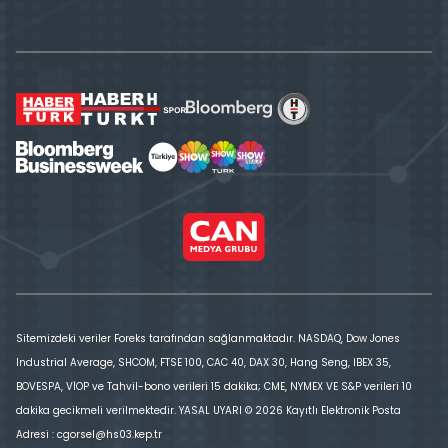
Sitemizdeki veriler Foreks tarafından sağlanmaktadır. NASDAQ, Dow Jones
Industrial Average, SHCOM, FTSE 100, CAC 40, DAX 30, Hang Seng, IBEX 35,
BOVESPA, VİOP ve Tahvil-bono verileri 15 dakika; CME, NYMEX VE S&P verileri 10
dakika gecikmeli verilmektedir. YASAL UYARI © 2026 Kayıtlı Elektronik Posta
Adresi : cgorsel@hs03.kep.tr