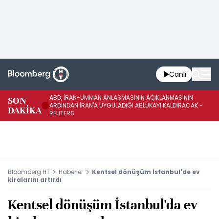
Canlı
ABD, İRAN-UMMAN ANLAŞMASININ AÇIKLANMASININ
AB
SON
ARDINDAN İRAN'A UYGULADIĞI ABLUKAYI KALDIRACAK -
GE
DAKİKA
REUTERS
UY
Bloomberg HT
Haberler
Kentsel dönüşüm İstanbul'de ev
kiralarını artırdı
Kentsel dönüşüm İstanbul'da ev