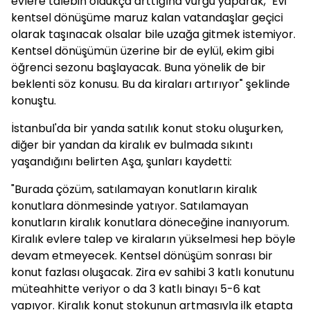
evlere talebin oldukça arttığına vurgu yaparak, "Evi
kentsel dönüşüme maruz kalan vatandaşlar geçici
olarak taşınacak olsalar bile uzağa gitmek istemiyor.
Kentsel dönüşümün üzerine bir de eylül, ekim gibi
öğrenci sezonu başlayacak. Buna yönelik de bir
beklenti söz konusu. Bu da kiraları artırıyor" şeklinde
konuştu.
İstanbul'da bir yanda satılık konut stoku oluşurken,
diğer bir yandan da kiralık ev bulmada sıkıntı
yaşandığını belirten Aşa, şunları kaydetti:
"Burada çözüm, satılamayan konutların kiralık
konutlara dönmesinde yatıyor. Satılamayan
konutların kiralık konutlara döneceğine inanıyorum.
Kiralık evlere talep ve kiraların yükselmesi hep böyle
devam etmeyecek. Kentsel dönüşüm sonrası bir
konut fazlası oluşacak. Zira ev sahibi 3 katlı konutunu
müteahhitte veriyor o da 3 katlı binayı 5-6 kat
yapıyor. Kiralık konut stokunun artmasıyla ilk etapta