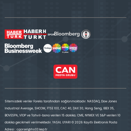
Sitemizdeki veriler Foreks tarafından sağlanmaktadır. NASDAQ, Dow Jones
Industrial Average, SHCOM, FTSE 100, CAC 40, DAX 30, Hang Seng, IBEX 35,
BOVESPA, VİOP ve Tahvil-bono verileri 15 dakika; CME, NYMEX VE S&P verileri 10
dakika gecikmeli verilmektedir. YASAL UYARI © 2026 Kayıtlı Elektronik Posta
Adresi : cgorsel@hs03.kep.tr