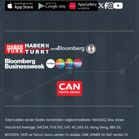
Sitemizdeki veriler Foreks tarafından sağlanmaktadır. NASDAQ, Dow Jones
Industrial Average, SHCOM, FTSE 100, CAC 40, DAX 30, Hang Seng, IBEX 35,
BOVESPA, VİOP ve Tahvil-bono verileri 15 dakika; CME, NYMEX VE S&P verileri 10