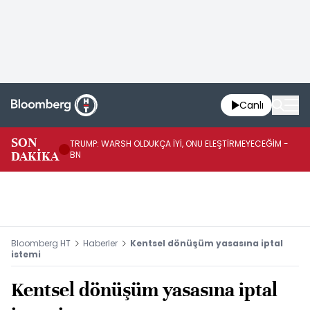
Canlı
SON
TRUMP: WARSH OLDUKÇA İYİ, ONU ELEŞTİRMEYECEĞİM -
TR
DAKİKA
BN
KA
Bloomberg HT
Haberler
Kentsel dönüşüm yasasına iptal
istemi
Kentsel dönüşüm yasasına iptal