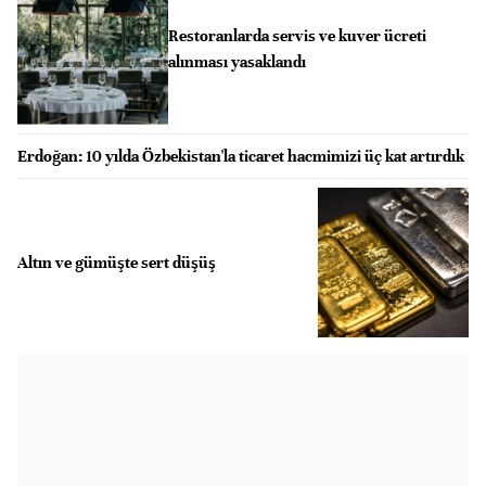
Restoranlarda servis ve kuver ücreti
alınması yasaklandı
Erdoğan: 10 yılda Özbekistan'la ticaret hacmimizi üç kat artırdık
Altın ve gümüşte sert düşüş