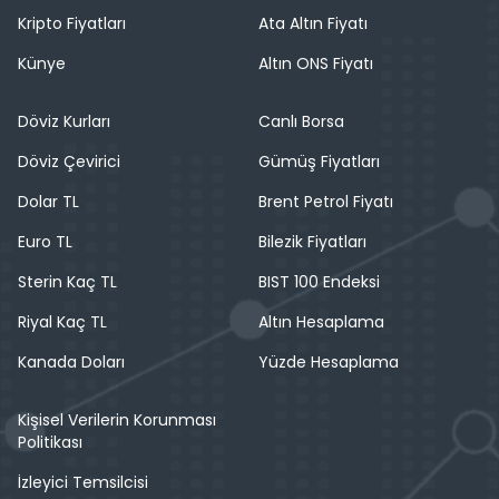
Kripto Fiyatları
Ata Altın Fiyatı
Künye
Altın ONS Fiyatı
Döviz Kurları
Canlı Borsa
Döviz Çevirici
Gümüş Fiyatları
Dolar TL
Brent Petrol Fiyatı
Euro TL
Bilezik Fiyatları
Sterin Kaç TL
BIST 100 Endeksi
Riyal Kaç TL
Altın Hesaplama
Kanada Doları
Yüzde Hesaplama
Kişisel Verilerin Korunması
Politikası
İzleyici Temsilcisi