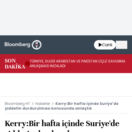
Canlı
SON
TÜRKİYE, SUUDİ ARABİSTAN VE PAKİSTAN ÜÇLÜ SAVUNMA
TR
DAKİKA
ANLAŞMASI İMZALADI
BN
Bloomberg HT
Haberler
Kerry:Bir hafta içinde Suriye'de
şiddetin durdurulması konusunda anlaştık
Kerry:Bir hafta içinde Suriye'de