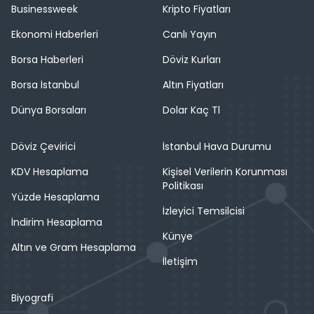
Businessweek
Kripto Fiyatları
Ekonomi Haberleri
Canlı Yayın
Borsa Haberleri
Döviz Kurları
Borsa İstanbul
Altın Fiyatları
Dünya Borsaları
Dolar Kaç Tl
Döviz Çevirici
İstanbul Hava Durumu
KDV Hesaplama
Kişisel Verilerin Korunması
Politikası
Yüzde Hesaplama
İzleyici Temsilcisi
İndirim Hesaplama
Künye
Altın ve Gram Hesaplama
İletişim
Biyografi