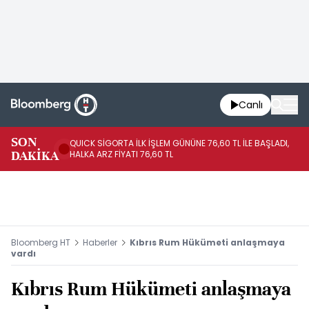
Canlı
SON
QUICK SİGORTA İLK İŞLEM GÜNÜNE 76,60 TL İLE BAŞLADI,
BI
DAKİKA
HALKA ARZ FİYATI 76,60 TL
PU
Bloomberg HT
Haberler
Kıbrıs Rum Hükümeti anlaşmaya
vardı
Kıbrıs Rum Hükümeti anlaşmaya