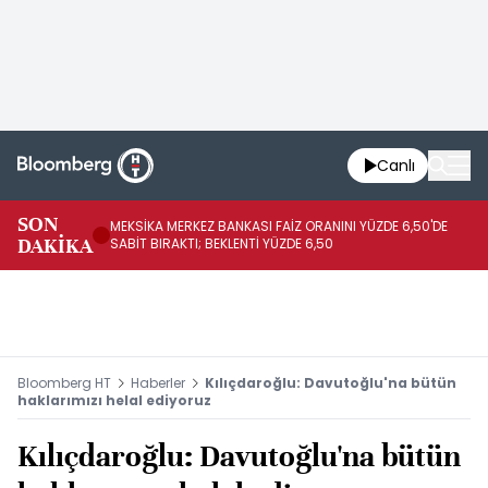
Canlı
SON
MEKSİKA MERKEZ BANKASI FAİZ ORANINI YÜZDE 6,50'DE
OY
DAKİKA
SABİT BIRAKTI; BEKLENTİ YÜZDE 6,50
AÇ
Bloomberg HT
Haberler
Kılıçdaroğlu: Davutoğlu'na bütün
haklarımızı helal ediyoruz
Kılıçdaroğlu: Davutoğlu'na bütün