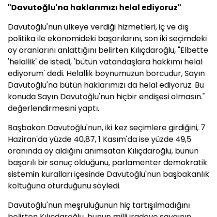
"Davutoğlu'na haklarımızı helal ediyoruz"
Davutoğlu'nun ülkeye verdiği hizmetleri, iç ve dış
politika ile ekonomideki başarılarını, son iki seçimdeki
oy oranlarını anlattığını belirten Kılıçdaroğlu, "Elbette
'helallik' de istedi, 'bütün vatandaşlara hakkımı helal
ediyorum' dedi. Helallik boynumuzun borcudur, Sayın
Davutoğlu'na bütün haklarımızı da helal ediyoruz. Bu
konuda Sayın Davutoğlu'nun hiçbir endişesi olmasın."
değerlendirmesini yaptı.
Başbakan Davutoğlu'nun, iki kez seçimlere girdiğini, 7
Haziran'da yüzde 40,87, 1 Kasım'da ise yüzde 49,5
oranında oy aldığını anımsatan Kılıçdaroğlu, bunun
başarılı bir sonuç olduğunu, parlamenter demokratik
sistemin kuralları içesinde Davutoğlu'nun başbakanlık
koltuğuna oturduğunu söyledi.
Davutoğlu'nun meşruluğunun hiç tartışılmadığını
belirten Kılıçdaroğlu, bunun milli iradeye saygının,