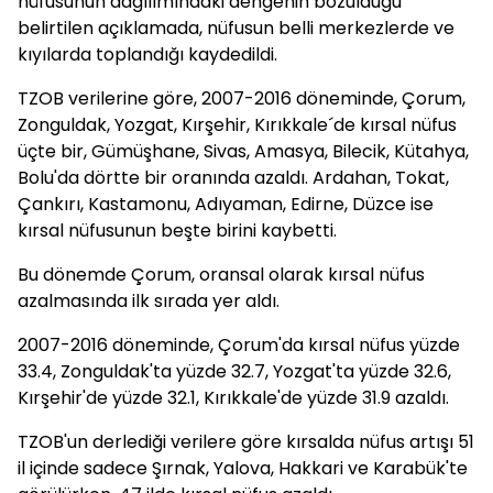
nüfusunun dağılımındaki dengenin bozulduğu
belirtilen açıklamada, nüfusun belli merkezlerde ve
kıyılarda toplandığı kaydedildi.
TZOB verilerine göre, 2007-2016 döneminde, Çorum,
Zonguldak, Yozgat, Kırşehir, Kırıkkale´de kırsal nüfus
üçte bir, Gümüşhane, Sivas, Amasya, Bilecik, Kütahya,
Bolu'da dörtte bir oranında azaldı. Ardahan, Tokat,
Çankırı, Kastamonu, Adıyaman, Edirne, Düzce ise
kırsal nüfusunun beşte birini kaybetti.
Bu dönemde Çorum, oransal olarak kırsal nüfus
azalmasında ilk sırada yer aldı.
2007-2016 döneminde, Çorum'da kırsal nüfus yüzde
33.4, Zonguldak'ta yüzde 32.7, Yozgat'ta yüzde 32.6,
Kırşehir'de yüzde 32.1, Kırıkkale'de yüzde 31.9 azaldı.
TZOB'un derlediği verilere göre kırsalda nüfus artışı 51
il içinde sadece Şırnak, Yalova, Hakkari ve Karabük'te