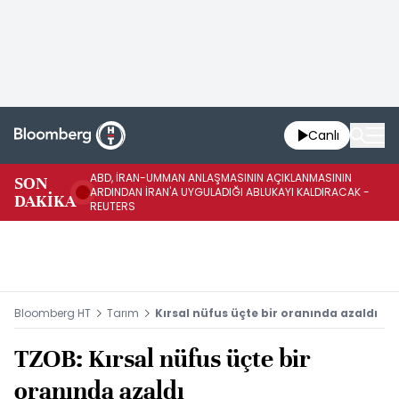
Canlı
ABD, İRAN-UMMAN ANLAŞMASININ AÇIKLANMASININ
AB
SON
ARDINDAN İRAN'A UYGULADIĞI ABLUKAYI KALDIRACAK -
GE
DAKİKA
REUTERS
UY
Bloomberg HT
Tarım
Kırsal nüfus üçte bir oranında azaldı
TZOB: Kırsal nüfus üçte bir
oranında azaldı