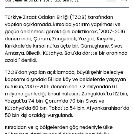
Güncelleme: 30 Ekim 2017, Pazartesi 15:32
Türkiye Ziraat Odaları Birliği (TZOB) tarafından
yapılan açıklamada, kırsalda yatırım yapılması ve
göçün önlenmesi gerektiğini belirtilerek, "2007-2016
döneminde, Çorum, Zonguldak, Yozgat, Kırşehir,
Kırıkkale'de kırsal nüfus üçte bir, Gümüşhane, Sivas,
Amasya, Bilecik, Kütahya, Bolu'da dörtte bir oranında
azaldı" denildi.
TZOB'dan yapılan açıklamada, büyükşehir belediye
kapsamı dışındaki 51 ilde köy ve beldelerde yaşayan
nüfusun, 2007-2016 döneminde 7.2 milyondan 6.1
milyona gerilediği, kırsal nüfusun, Zonguldak'ta 112 bin,
Yozgat'ta 74 bin, Çorum'da 70 bin, Sivas ve
Kütahya'da 60 bin, Tokat'ta 54 bin, Afyonkarahisar'da
50 bin kişi azaldığı vurgulandı.
Kırsaldan ve iç bölgelerden göç nedeniyle ülke