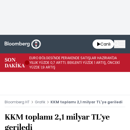
Canlı
EURO BÖLGESİ'NDE PERAKENDE SATIŞLAR HAZİRAN'DA
EU
SON
YILLIK YÜZDE 0,7 ARTTI; BEKLENTİ YÜZDE 1 ARTIŞ, ÖNCEKİ
AY
DAKİKA
YÜZDE 1,9 ARTIŞ
ÖN
Bloomberg HT
Grafik
KKM toplamı 2,1 milyar TL'ye geriledi
KKM toplamı 2,1 milyar TL'ye
geriledi