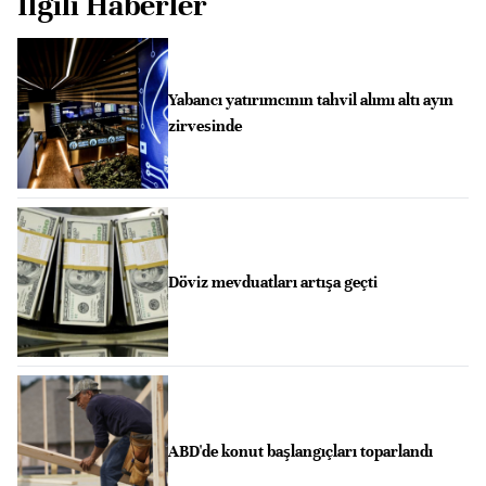
İlgili Haberler
Yabancı yatırımcının tahvil alımı altı ayın
zirvesinde
Döviz mevduatları artışa geçti
ABD'de konut başlangıçları toparlandı