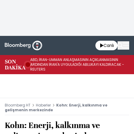
Canlı
ABD, İRAN-UMMAN ANLAŞMASININ AÇIKLANMASININ
AB
SON
ARDINDAN İRAN'A UYGULADIĞI ABLUKAYI KALDIRACAK -
GE
DAKİKA
REUTERS
UY
Bloomberg HT
Haberler
Kohn: Enerji, kalkınma ve
gelişmenin merkezinde
Kohn: Enerji, kalkınma ve