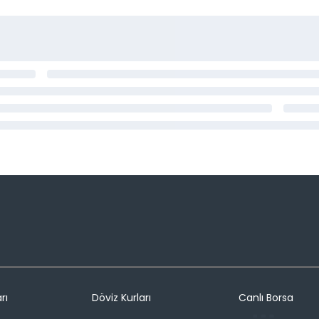
rı
Döviz Kurları
Canlı Borsa