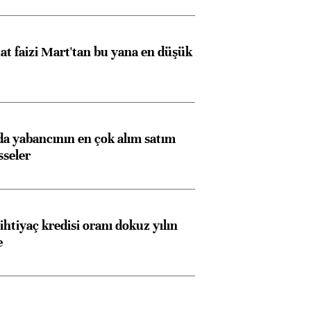
ngıçları
t faizi Mart'tan bu yana en düşük
 yabancının en çok alım satım
sseler
ihtiyaç kredisi oranı dokuz yılın
e