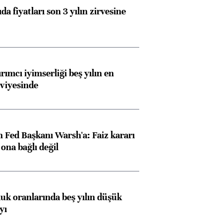
da fiyatları son 3 yılın zirvesine
rımcı iyimserliği beş yılın en
viyesinde
 Fed Başkanı Warsh'a: Faiz kararı
na bağlı değil
Almanya, Commerzbank
Ba
konusunda Unicredit ile
me
görüşmelere hazırlanıyor
luk oranlarında beş yılın düşük
yı