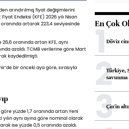
den arındırılmış fiyat değişimlerini
iyat Endeksi (KFE) 2026 yılı Nisan
En Çok O
1
8 oranında artarak 223,4 seviyesinde
Döviz cins
de 26,6 oranında artan KFE, aynı
ında azaldı. TCMB verilerine göre Mart
2
rak kaydedilmişti.
ir’de bir önceki aya göre, sırasıyla
Türkiye, 
savunma 
3
yıp
Çin'in alt
a göre yüzde 1,7 oranında artan Yeni
i yılın aynı ayına göre nominal olarak
larak ise yüzde 0,5 oranında azaldı.