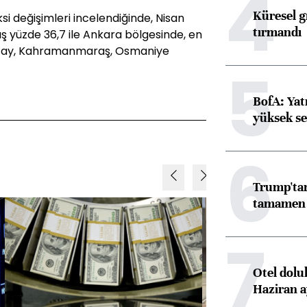
4
Küresel gı
eksi değişimleri incelendiğinde, Nisan
tırmandı
ş yüzde 36,7 ile Ankara bölgesinde, en
e Hatay, Kahramanmaraş, Osmaniye
5
BofA: Yatı
yüksek se
6
Trump'tan
tamamen o
7
Otel dolu
Haziran a