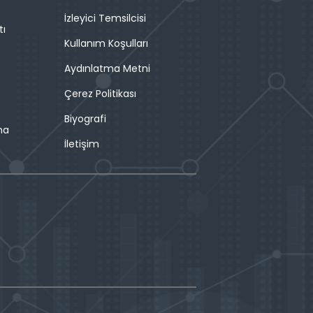
İzleyici Temsilcisi
tı
Kullanım Koşulları
Aydınlatma Metni
Çerez Politikası
Biyografi
ma
İletişim