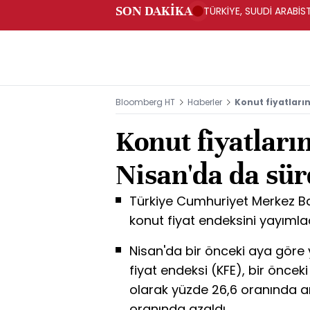
SON DAKİKA
TÜRKİYE, SUUDİ ARABİ
Bloomberg HT
Haberler
Konut fiyatları
Konut fiyatları
Nisan'da da sü
Türkiye Cumhuriyet Merkez Ba
konut fiyat endeksini yayımlad
Nisan'da bir önceki aya göre 
fiyat endeksi (KFE), bir öncek
olarak yüzde 26,6 oranında art
oranında azaldı.