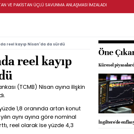
STAN VE PAKİSTAN ÜÇLÜ SAVUNMA ANLAŞMASI İMZALADI
nda reel kayıp Nisan'da da sürdü
Öne Çıka
nda reel kayıp
Küresel piyasalard
rdü
nkası (TCMB) Nisan ayına ilişkin
ı.
yüzde 1,8 oranında artan konut
i yılın aynı ayına göre nominal
İngiltere'de enfla
tı, reel olarak ise yüzde 4,3