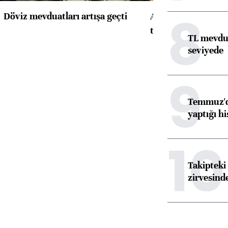
8
Döviz mevduatları artışa geçti
ABD'de konut başla
toparlandı
TL mevdua
seviyede
9
Temmuz'da
yaptığı hi
10
Takipteki 
zirvesind