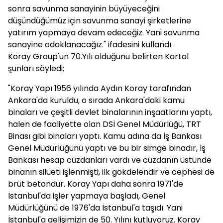
sonra savunma sanayinin büyüyeceğini
düşündüğümüz için savunma sanayi şirketlerine
yatırım yapmaya devam edeceğiz. Yani savunma
sanayine odaklanacağız." ifadesini kullandı.
Koray Group'un 70.Yılı olduğunu belirten Kartal
şunları söyledi;
"Koray Yapı 1956 yılında Aydın Koray tarafından
Ankara'da kuruldu, o sırada Ankara'daki kamu
binaları ve çeşitli devlet binalarının inşaatlarını yaptı,
halen de faaliyette olan DSİ Genel Müdürlüğü, TRT
Binası gibi binaları yaptı. Kamu adına da İş Bankası
Genel Müdürlüğünü yaptı ve bu bir simge binadır, İş
Bankası hesap cüzdanları vardı ve cüzdanın üstünde
binanın silüeti işlenmişti, ilk gökdelendir ve cephesi de
brüt betondur. Koray Yapı daha sonra 1971'de
İstanbul'da işler yapmaya başladı, Genel
Müdürlüğünü de 1976'da İstanbul'a taşıdı. Yani
İstanbul'a gelişimizin de 50. Yılını kutluyoruz. Koray