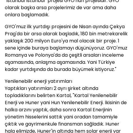
"İstanbul İstanbul" projesi GYO'nun projesidir. GYO
olarak başka arsa projelerimiz de var ama daha
onlara başlamadık.
GYO'muz ilk yurtdışı projesini de Nisan ayında Çekya
Prag'da bir arsa alarak başladık, 180 bin metrekarelik
yaklaşık 200 milyon Euro'ya mal olacak bir proje. 1
sene içinde buraya başlamayı düşünüyoruz. GYO'muz
Romanya ve Polonya'da da çeşitli arsaları inceleme
aşamasında, anlaşma aşamasında. Yani Türkiye
kadar yurtdışında da burada büyümek istiyoruz."
Yenilenebilir enerji yatırımları
Yaptıkları yatırımları 2 ayrı şirket altında
topladıklarını belirten Kartal, "Kartal Yenilenebilir
Enerji ve Huner yani Hun Yenilenebilir Enerji. İkisinin de
halka arzını yaptık, daha sonra Kartal Enerjinin
yönetim hisselerini sattık yani oradan tamamiyle
çıktık ve gayrimenkule finansman sağladık. Huner
hala elimizde, Huner'in altında hem solar enerji var