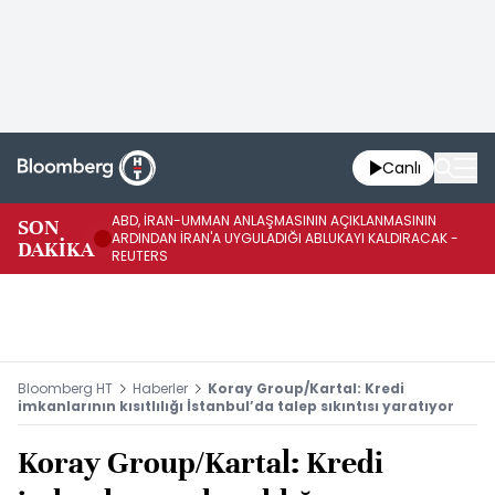
Canlı
ABD, İRAN-UMMAN ANLAŞMASININ AÇIKLANMASININ
AB
SON
ARDINDAN İRAN'A UYGULADIĞI ABLUKAYI KALDIRACAK -
GE
DAKİKA
REUTERS
UY
Bloomberg HT
Haberler
Koray Group/Kartal: Kredi
imkanlarının kısıtlılığı İstanbul’da talep sıkıntısı yaratıyor
Koray Group/Kartal: Kredi