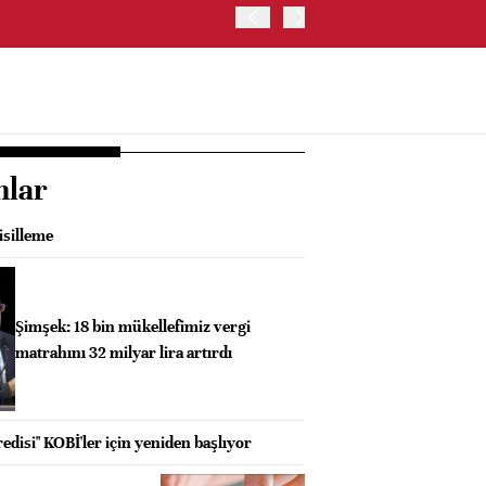
ABD HAZİNE BAKANLIĞI, 
nlar
isilleme
Şimşek: 18 bin mükellefimiz vergi
matrahını 32 milyar lira artırdı
disi" KOBİ'ler için yeniden başlıyor