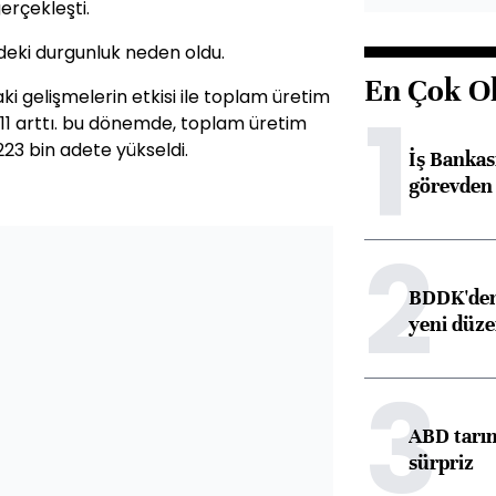
erçekleşti.
'ndeki durgunluk neden oldu.
En Çok O
aki gelişmelerin etkisi ile toplam üretim
1
 11 arttı. bu dönemde, toplam üretim
223 bin adete yükseldi.
İş Banka
görevden 
2
BDDK'den 
yeni düz
3
ABD tarım
sürpriz