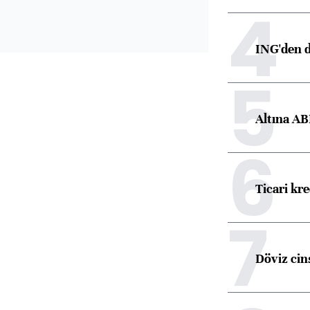
4
ING'den d
5
Altına AB
6
Ticari kr
7
Döviz cins