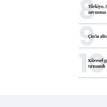
8
Türkiye, 
savunma 
9
Çin'in alt
10
Küresel gı
tırmandı