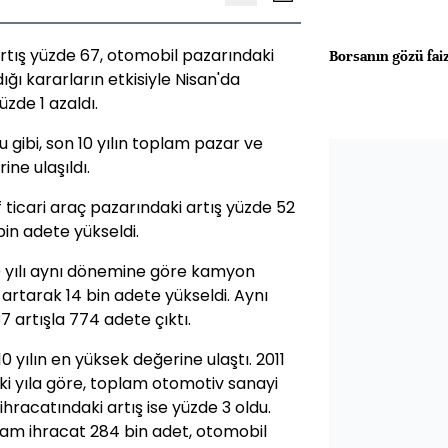
artış yüzde 67, otomobil pazarındaki
Borsanın gözü fai
ığı kararların etkisiyle Nisan'da
zde 1 azaldı.
ğu gibi, son 10 yılın toplam pazar ve
ne ulaşıldı.
 ticari araç pazarındaki artış yüzde 52
in adete yükseldi.
0 yılı aynı dönemine göre kamyon
artarak 14 bin adete yükseldi. Aynı
 artışla 774 adete çıktı.
10 yılın en yüksek değerine ulaştı. 2011
i yıla göre, toplam otomotiv sanayi
hracatındaki artış ise yüzde 3 oldu.
lam ihracat 284 bin adet, otomobil