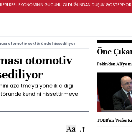
ERİLERİ REEL EKONOMİNİN GÜCÜNÜ OLDUĞUNDAN DÜŞÜK GÖSTERİYOR
rması otomotiv sektöründe hissediliyor
Öne Çıka
rması otomotiv
Pekin'den AB'ye m
ediliyor
ini azaltmaya yönelik aldığı
ektöründe kendini hissettirmeye
TOBB'un "Nefes Kre