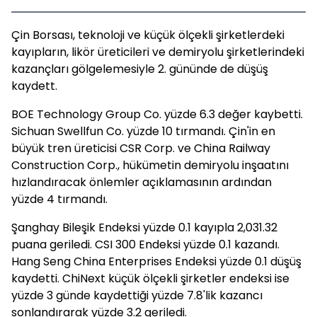
Çin Borsası, teknoloji ve küçük ölçekli şirketlerdeki
kayıpların, likör üreticileri ve demiryolu şirketlerindeki
kazançları gölgelemesiyle 2. gününde de düşüş
kaydett.
BOE Technology Group Co. yüzde 6.3 değer kaybetti.
Sichuan Swellfun Co. yüzde 10 tırmandı. Çin'in en
büyük tren üreticisi CSR Corp. ve China Railway
Construction Corp., hükümetin demiryolu inşaatını
hızlandıracak önlemler açıklamasının ardından
yüzde 4 tırmandı.
Şanghay Bileşik Endeksi yüzde 0.1 kayıpla 2,031.32
puana geriledi. CSI 300 Endeksi yüzde 0.1 kazandı.
Hang Seng China Enterprises Endeksi yüzde 0.1 düşüş
kaydetti. ChiNext küçük ölçekli şirketler endeksi ise
yüzde 3 günde kaydettiği yüzde 7.8'lik kazancı
sonlandırarak yüzde 3.2 geriledi.