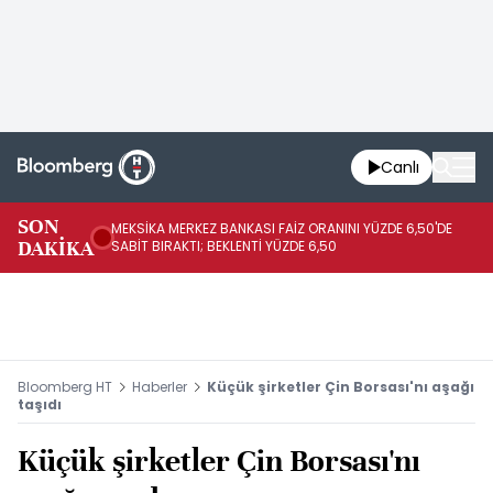
Canlı
SON
MEKSİKA MERKEZ BANKASI FAİZ ORANINI YÜZDE 6,50'DE
OY
DAKİKA
SABİT BIRAKTI; BEKLENTİ YÜZDE 6,50
AÇ
Bloomberg HT
Haberler
Küçük şirketler Çin Borsası'nı aşağı
taşıdı
Küçük şirketler Çin Borsası'nı