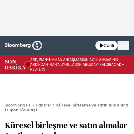
Canlı
ABD, İRAN-UMMAN ANLAŞMASININ AÇIKLANMASININ
AB
SON
ARDINDAN İRAN'A UYGULADIĞI ABLUKAYI KALDIRACAK -
GE
DAKİKA
REUTERS
UY
Bloomberg HT
Haberler
Küresel birleşme ve satın almalar 2
trilyon $'a ulaştı
Küresel birleşme ve satın almalar