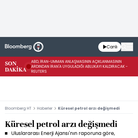
Canlı
ABD, İRAN-UMMAN ANLAŞMASININ AÇIKLANMASININ
AB
SON
ARDINDAN İRAN'A UYGULADIĞI ABLUKAYI KALDIRACAK -
GE
DAKİKA
REUTERS
UY
Bloomberg HT
Haberler
Küresel petrol arzı değişmedi
Küresel petrol arzı değişmedi
Uluslararası Enerji Ajansı'nın raporuna göre,