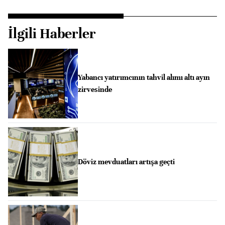
İlgili Haberler
Yabancı yatırımcının tahvil alımı altı ayın
zirvesinde
Döviz mevduatları artışa geçti