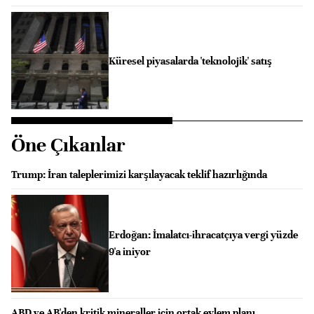
Küresel piyasalarda 'teknolojik' satış
Öne Çıkanlar
Trump: İran taleplerimizi karşılayacak teklif hazırlığında
Erdoğan: İmalatcı-ihracatçıya vergi yüzde
9'a iniyor
ABD ve AB'den kritik mineraller için ortak eylem planı