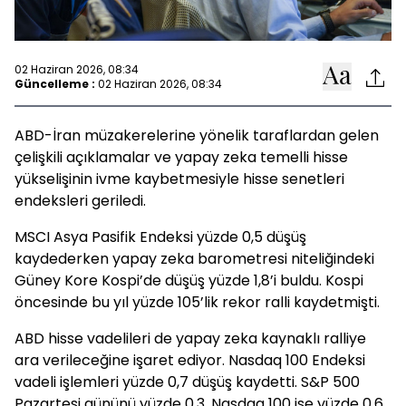
02 Haziran 2026, 08:34
Güncelleme :
02 Haziran 2026, 08:34
ABD-İran müzakerelerine yönelik taraflardan gelen
çelişkili açıklamalar ve yapay zeka temelli hisse
yükselişinin ivme kaybetmesiyle hisse senetleri
endeksleri geriledi.
MSCI Asya Pasifik Endeksi yüzde 0,5 düşüş
kaydederken yapay zeka barometresi niteliğindeki
Güney Kore Kospi’de düşüş yüzde 1,8’i buldu. Kospi
öncesinde bu yıl yüzde 105’lik rekor ralli kaydetmişti.
ABD hisse vadelileri de yapay zeka kaynaklı ralliye
ara verileceğine işaret ediyor. Nasdaq 100 Endeksi
vadeli işlemleri yüzde 0,7 düşüş kaydetti. S&P 500
Pazartesi gününü yüzde 0,3, Nasdaq 100 ise yüzde 0,6