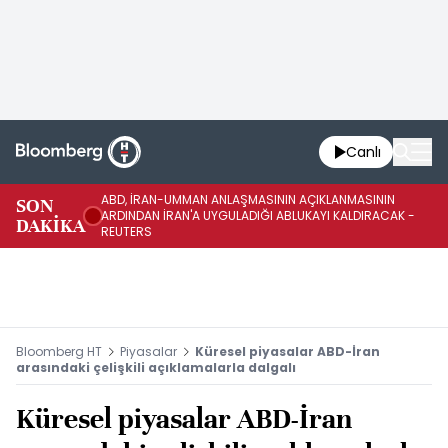
Canlı
ABD, İRAN-UMMAN ANLAŞMASININ AÇIKLANMASININ
AB
SON
ARDINDAN İRAN'A UYGULADIĞI ABLUKAYI KALDIRACAK -
GE
DAKİKA
REUTERS
UY
Bloomberg HT
Piyasalar
Küresel piyasalar ABD-İran
arasındaki çelişkili açıklamalarla dalgalı
Küresel piyasalar ABD-İran