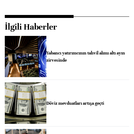
İlgili Haberler
Yabancı yatırımcının tahvil alımı altı ayın
zirvesinde
Döviz mevduatları artışa geçti