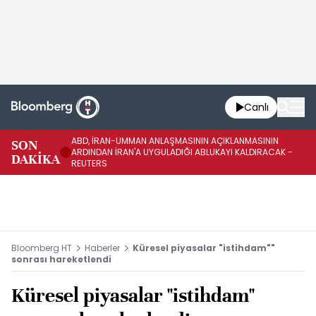
Canlı
ABD, İRAN-UMMAN ANLAŞMASININ AÇIKLANMASININ
AB
SON
ARDINDAN İRAN'A UYGULADIĞI ABLUKAYI KALDIRACAK -
GE
DAKİKA
REUTERS
UY
Bloomberg HT
Haberler
Küresel piyasalar "istihdam""
sonrası hareketlendi
Küresel piyasalar "istihdam"