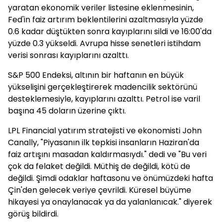
yaratan ekonomik veriler listesine eklenmesinin,
Fed'in faiz artırım beklentilerini azaltmasıyla yüzde
0.6 kadar düştükten sonra kayıplarını sildi ve 16:00'da
yüzde 0.3 yükseldi. Avrupa hisse senetleri istihdam
verisi sonrası kayıplarını azalttı.
S&P 500 Endeksi, altının bir haftanın en büyük
yükselişini gerçekleştirerek madencilik sektörünü
desteklemesiyle, kayıplarını azalttı. Petrol ise varil
başına 45 doların üzerine çıktı.
LPL Financial yatırım stratejisti ve ekonomisti John
Canally, "Piyasanın ilk tepkisi insanların Haziran'da
faiz artışını masadan kaldırmasıydı." dedi ve "Bu veri
çok da felaket değildi. Müthiş de değildi, kötü de
değildi. Şimdi odaklar haftasonu ve önümüzdeki hafta
Çin'den gelecek veriye çevrildi. Küresel büyüme
hikayesi ya onaylanacak ya da yalanlanıcak." diyerek
görüş bildirdi.