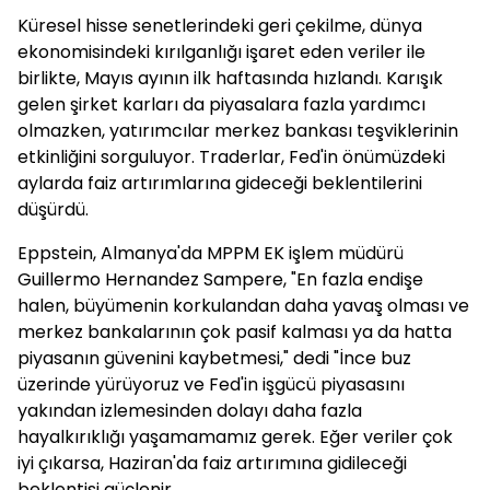
Küresel hisse senetlerindeki geri çekilme, dünya
ekonomisindeki kırılganlığı işaret eden veriler ile
birlikte, Mayıs ayının ilk haftasında hızlandı. Karışık
gelen şirket karları da piyasalara fazla yardımcı
olmazken, yatırımcılar merkez bankası teşviklerinin
etkinliğini sorguluyor. Traderlar, Fed'in önümüzdeki
aylarda faiz artırımlarına gideceği beklentilerini
düşürdü.
Eppstein, Almanya'da MPPM EK işlem müdürü
Guillermo Hernandez Sampere, "En fazla endişe
halen, büyümenin korkulandan daha yavaş olması ve
merkez bankalarının çok pasif kalması ya da hatta
piyasanın güvenini kaybetmesi," dedi "İnce buz
üzerinde yürüyoruz ve Fed'in işgücü piyasasını
yakından izlemesinden dolayı daha fazla
hayalkırıklığı yaşamamamız gerek. Eğer veriler çok
iyi çıkarsa, Haziran'da faiz artırımına gidileceği
beklentisi güçlenir