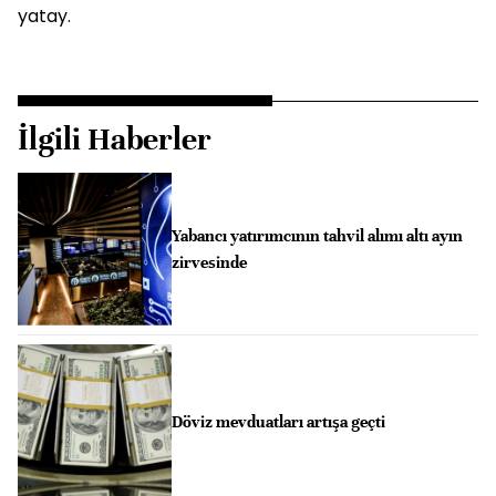
yatay.
İlgili Haberler
Yabancı yatırımcının tahvil alımı altı ayın
zirvesinde
Döviz mevduatları artışa geçti