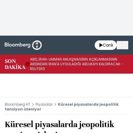
Canlı
ABD, İRAN-UMMAN ANLAŞMASININ AÇIKLANMASININ
AB
SON
ARDINDAN İRAN'A UYGULADIĞI ABLUKAYI KALDIRACAK -
GE
DAKİKA
REUTERS
UY
Bloomberg HT
Piyasalar
Küresel piyasalarda jeopolitik
tansiyon izleniyor
Küresel piyasalarda jeopolitik