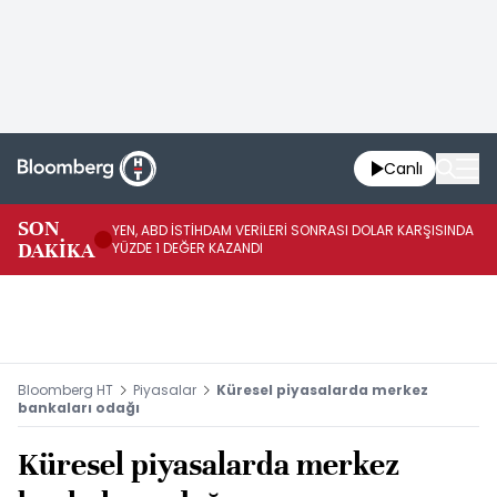
Canlı
SON
YEN, ABD İSTİHDAM VERİLERİ SONRASI DOLAR KARŞISINDA
AB
DAKİKA
YÜZDE 1 DEĞER KAZANDI
YÜ
Bloomberg HT
Piyasalar
Küresel piyasalarda merkez
bankaları odağı
Küresel piyasalarda merkez