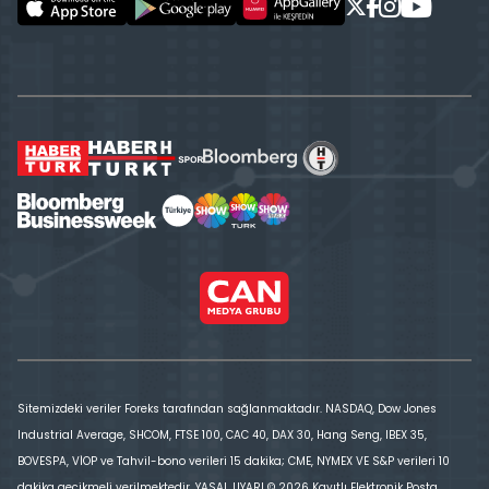
Sitemizdeki veriler Foreks tarafından sağlanmaktadır. NASDAQ, Dow Jones
Industrial Average, SHCOM, FTSE 100, CAC 40, DAX 30, Hang Seng, IBEX 35,
BOVESPA, VİOP ve Tahvil-bono verileri 15 dakika; CME, NYMEX VE S&P verileri 10
dakika gecikmeli verilmektedir. YASAL UYARI © 2026 Kayıtlı Elektronik Posta