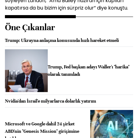
söyleyen Landon, “Ama Bailey haziran için kapıları
kapatırsa da bu bizim için sürpriz olur” diye konuştu.
Öne Çıkanlar
Trump: Ukrayna anlaşma konusunda hızlı hareket etmeli
Trump, Fed başkan adayı Waller'ı "harika"
olarak tanımladı
Nvidia'dan İsrail'e milyarlarca dolarlık yatırım
Microsoft ve Google dahil 24 şirket
ABD'nin "Genesis Mission" girişimine