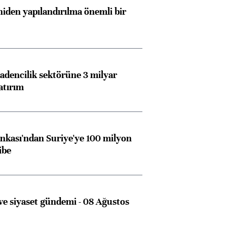
iden yapılandırılma önemli bir
dencilik sektörüne 3 milyar
atırım
kası'ndan Suriye'ye 100 milyon
ibe
Almanya, Commerzbank
Ba
konusunda Unicredit ile
me
görüşmelere hazırlanıyor
e siyaset gündemi - 08 Ağustos