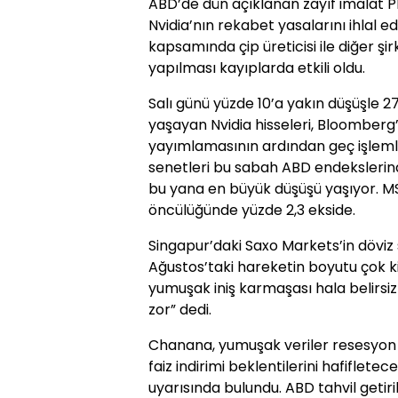
ABD’de dün açıklanan zayıf imalat PMI
Nvidia’nın rekabet yasalarını ihlal 
kapsamında çip üreticisi ile diğer ş
yapılması kayıplarda etkili oldu.
Salı günü yüzde 10’a yakın düşüşle 27
yaşayan Nvidia hisseleri, Bloomberg
yayımlamasının ardından geç işleml
senetleri bu sabah ABD endekslerind
bu yana en büyük düşüşü yaşıyor. MS
öncülüğünde yüzde 2,3 ekside.
Singapur’daki Saxo Markets’in döviz
Ağustos’taki hareketin boyutu çok kişi
yumuşak iniş karmaşası hala belirsiz
zor” dedi.
Chanana, yumuşak veriler resesyon en
faiz indirimi beklentilerini hafiflet
uyarısında bulundu. ABD tahvil getiri