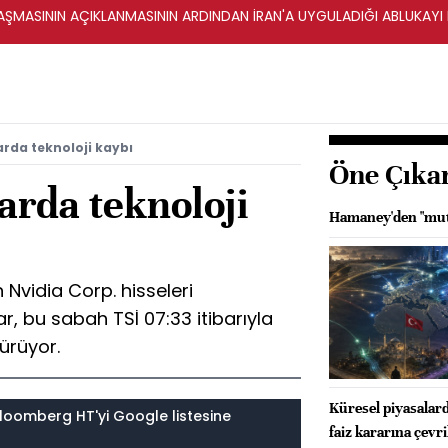
ŞMASININ AÇIKLANMASININ ARDINDAN İRAN'A UYGULADIĞI ABLUKAYI
arda teknoloji kaybı
Öne Çıka
arda teknoloji
Hamaney'den "mut
 Nvidia Corp. hisseleri
, bu sabah TSİ 07:33 itibarıyla
dürüyor.
Küresel piyasalar
loomberg HT'yi Google listesine
faiz kararına çevri