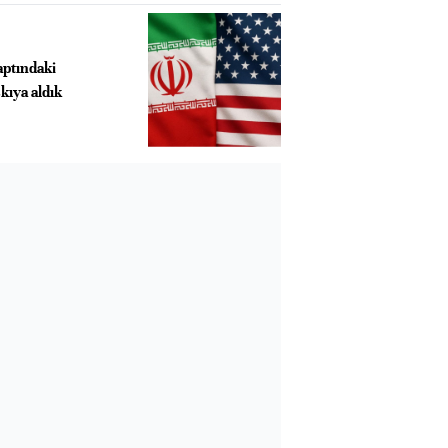
aptındaki
kıya aldık