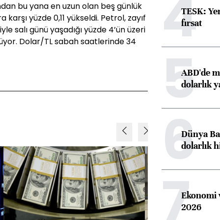
4
ndan bu yana en uzun olan beş günlük
TESK: Yen
a karşı yüzde 0,11 yükseldi. Petrol, zayıf
fırsat
iyle salı günü yaşadığı yüzde 4’ün üzeri
üyor. Dolar/TL sabah saatlerinde 34
5
ABD'de ma
dolarlık y
6
Dünya Ban
dolarlık h
7
Ekonomi v
2026