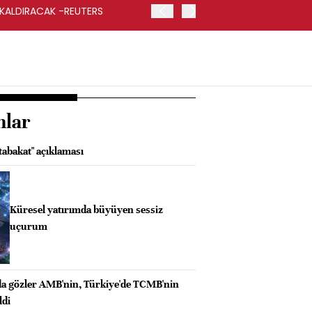
 KALDIRACAK -REUTERS
ABD DIŞİŞLERİ BAKANLIĞI
UYGULANACAK
nlar
abakat" açıklaması
Küresel yatırımda büyüyen sessiz
uçurum
da gözler AMB'nin, Türkiye'de TCMB'nin
ldi