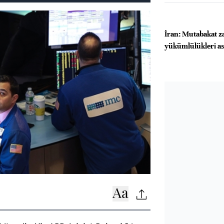
İran: Mutabakat z
yükümlülükleri as