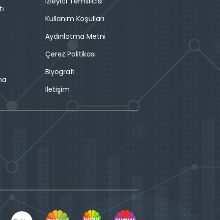
İzleyici Temsilcisi
tı
Kullanım Koşulları
Aydınlatma Metni
Çerez Politikası
Biyografi
ma
İletişim