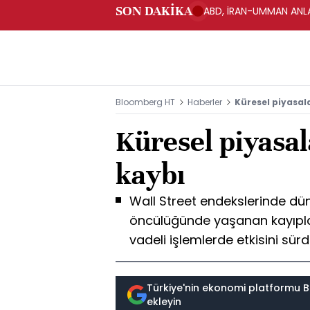
SON DAKİKA
ABD, İRAN-UMMAN ANLA
Bloomberg HT
Haberler
Küresel piyasal
Küresel piyasal
kaybı
Wall Street endekslerinde dün
öncülüğünde yaşanan kayıplar
vadeli işlemlerde etkisini sür
Türkiye'nin ekonomi platformu B
ekleyin