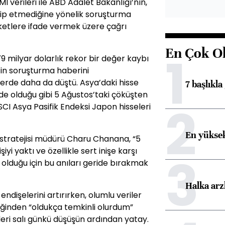
 verileri ile ABD Adalet Bakanlığı’nın,
edip etmediğine yönelik soruşturma
irketlere ifade vermek üzere çağrı
En Çok O
1
9 milyar dolarlık rekor bir değer kaybı
’in soruşturma haberini
erde daha da düştü. Asya’daki hisse
7 başlıkla
e olduğu gibi 5 Ağustos’taki çöküşten
2
CI Asya Pasifik Endeksi Japon hisseleri
En yüksek
 stratejisi müdürü Charu Chanana, “5
yi yaktı ve özellikle sert inişe karşı
3
 olduğu için bu anıları geride bırakmak
Halka arz
dişelerini artırırken, olumlu veriler
eceğinden “oldukça temkinli olurdum”
leri salı günkü düşüşün ardından yatay.