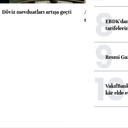
8
Döviz mevduatları artışa geçti
ABD'de konut başla
toparlandı
EBDK'dan 
tarifeleri
9
Resmi Ga
10
VakıfBank
kâr elde e