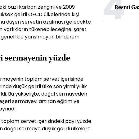
4
Resmi Ga
daki bazı karbon zengini ve 2009
üksek gelirli OECD ülkelerinde kişi
şına düşen servetin azalması gelecekte
n varlıkların tükenebileceğine işaret
na genellikle yansımayan bir durum
eri sermayenin yüzde
sermayenin toplam servet içerisinde
nde düşük gelirli ülke son yirmi yıllık
di. Bu yükselişte, doğal sermayeden
beşeri sermayeyi artıran eğitim ve
 oynadı.
toplam servet içerisindeki payı yüzde
n doğal sermaye düşük gelirli ülkelere