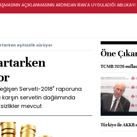
ŞMASININ AÇIKLANMASININ ARDINDAN İRAN'A UYGULADIĞI ABLUKAYI
rtarken eşitsizlik sürüyor
Öne Çıka
artarken
TCMB 2026 enflasy
or
Değişen Serveti-2018" raporuna
a karşın servetin dağılımında
izlikler mevcut
Türkiye ile AKKB 