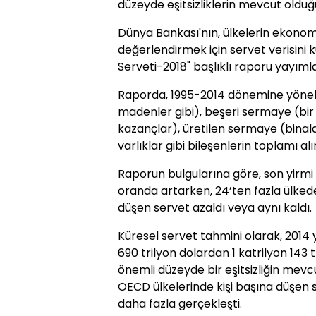
düzeyde eşitsizliklerin mevcut olduğu b
Dünya Bankası'nın, ülkelerin ekonomik 
değerlendirmek için servet verisini k
Serveti-2018" başlıklı raporu yayıml
Raporda, 1995-2014 dönemine yönel
madenler gibi), beşeri sermaye (bir 
kazançlar), üretilen sermaye (binala
varlıklar gibi bileşenlerin toplamı al
Raporun bulgularına göre, son yirmi
oranda artarken, 24’ten fazla ülkede ç
düşen servet azaldı veya aynı kaldı.
Küresel servet tahmini olarak, 2014 y
690 trilyon dolardan 1 katrilyon 143 t
önemli düzeyde bir eşitsizliğin mevcu
OECD ülkelerinde kişi başına düşen s
daha fazla gerçekleşti.