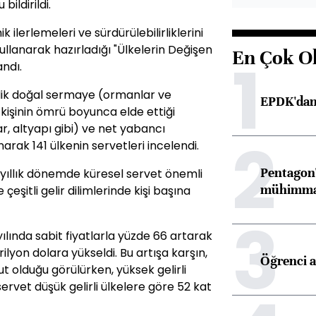
ildirildi.
ilerlemeleri ve sürdürülebilirliklerini
ullanarak hazırladığı "Ülkelerin Değişen
En Çok O
1
andı.
ik doğal sermaye (ormanlar ve
EPDK'dan 
kişinin ömrü boyunca elde ettiği
r, altyapı gibi) ve net yabancı
2
ınarak 141 ülkenin servetleri incelendi.
Pentagon'
 yıllık dönemde küresel servet önemli
mühimmat 
eşitli gelir dilimlerinde kişi başına
3
ılında sabit fiyatlarla yüzde 66 artarak
rilyon dolara yükseldi. Bu artışa karşın,
Öğrenci a
t olduğu görülürken, yüksek gelirli
ervet düşük gelirli ülkelere göre 52 kat