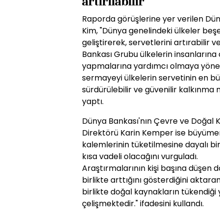
artırılabilir"
Raporda görüşlerine yer verilen Dü
Kim, "Dünya genelindeki ülkeler beş
geliştirerek, servetlerini artırabilir
Bankası Grubu ülkelerin insanlarına 
yapmalarına yardımcı olmaya yönelik
sermayeyi ülkelerin servetinin en b
sürdürülebilir ve güvenilir kalkınm
yaptı.
Dünya Bankası'nın Çevre ve Doğal K
Direktörü Karin Kemper ise büyümen
kalemlerinin tüketilmesine dayalı b
kısa vadeli olacağını vurguladı.
Araştırmalarının kişi başına düşen d
birlikte arttığını gösterdiğini aktara
birlikte doğal kaynakların tükendiğ
çelişmektedir." ifadesini kullandı.