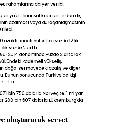
et rakamlarına da yer verildi.
spanya'da finansal krizin ardından dış
sinin azalması veya durağanlaşmasının
riledi.
 azaldı ancak nüfustaki yüzde 12'lik
lik yüzde 2 arttı.
, 1995-2014 döneminde yüzde 2 artarak
 yükündeki kademeli yükseliş,
ran doğal sermayedeki azalış ve diğer
ldu. Bunun sonucunda Türkiye'de kişi
ar oldu.
 671 bin 756 dolarla Norveç'te, 1 milyar
lyar 288 bin 607 dolarla Lüksemburg'da
ye oluşturarak servet