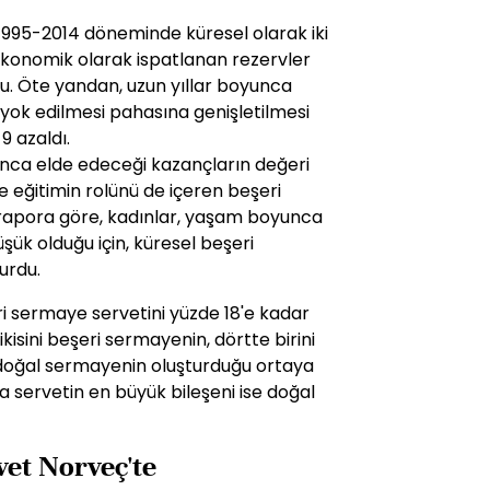
 1995-2014 döneminde küresel olarak iki
ekonomik olarak ispatlanan rezervler
oldu. Öte yandan, uzun yıllar boyunca
 yok edilmesi pahasına genişletilmesi
9 azaldı.
unca elde edeceği kazançların değeri
le eğitimin rolünü de içeren beşeri
rapora göre, kadınlar, yaşam boyunca
şük olduğu için, küresel beşeri
urdu.
eri sermaye servetini yüzde 18'e kadar
ikisini beşeri sermayenin, dörtte birini
e doğal sermayenin oluşturduğu ortaya
da servetin en büyük bileşeni ise doğal
vet Norveç'te