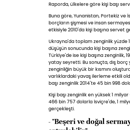
Raporda, ülkelere göre kişi başı serv
Buna göre, Yunanistan, Portekiz ve İ
borçların şişmesi ve insan sermaye
etkisiyle 2010'da kişi başına servet ge
Ukrayna'da toplam zenginlik yüzde 10
düşüşün sonucunda kişi başına zengin
Türkiye'de ise kişi başına zenginlik
yatay seyretti. Bu sonuçta, dış borç
zenginliğin büyük bir kısmını oluştu
varlıklardaki yavaş ilerleme etkili o
başı zenginlik 2014'te 45 bin 998 dol
Kişi başı zenginlik en yüksek 1 milyar
466 bin 757 dolarla İsviçre'de, 1 mi
gerçekleşti.
- "Beşeri ve doğal serma