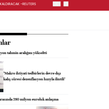
 KALDIRACAK -REUTERS
ABD DIŞİŞLERİ BAKANLIĞI
UYGULANACAK
nlar
on tahmin aralığını yükseltti
"Makro ihtiyati tedbirlerin devre dışı
kalış süresi dezenflasyon hızıyla ilintili"
arasında 280 milyon euroluk anlaşma