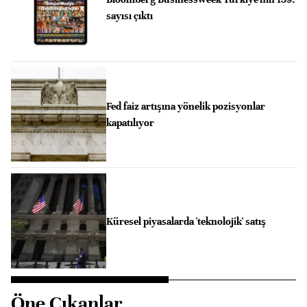
sayısı çıktı
Fed faiz artışına yönelik pozisyonlar
kapatılıyor
Küresel piyasalarda 'teknolojik' satış
Öne Çıkanlar