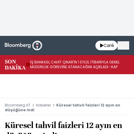
Canlı
SON
İŞ BANKASI, CAHİT ÇINAR'IN 1 EYLÜL İTİBARIYLA GENEL
İŞ
DAKİKA
MÜDÜRLÜK GÖREVİNE ATANACAĞINI AÇIKLADI -KAP
GÖ
Bloomberg HT
Haberler
Küresel tahvil faizleri 12 ayın en
düşüğüne indi
Küresel tahvil faizleri 12 ayın en