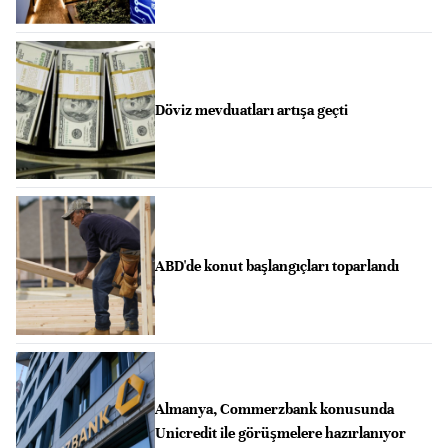
Döviz mevduatları artışa geçti
ABD'de konut başlangıçları toparlandı
Almanya, Commerzbank konusunda
Unicredit ile görüşmelere hazırlanıyor