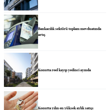
Bankacılık sektörü toplam mevduatında
artış
Konutta reel kayıp yedinci ayında
Konutta yılın en yüksek aylık satışı