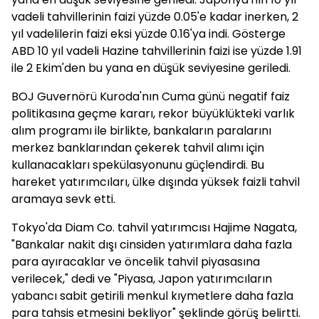
vadeli tahvillerinin faizi yüzde 0.05'e kadar inerken, 2
yıl vadelilerin faizi eksi yüzde 0.16'ya indi. Gösterge
ABD 10 yıl vadeli Hazine tahvillerinin faizi ise yüzde 1.91
ile 2 Ekim'den bu yana en düşük seviyesine geriledi.
BOJ Guvernörü Kuroda'nın Cuma günü negatif faiz
politikasına geçme kararı, rekor büyüklükteki varlık
alım programı ile birlikte, bankaların paralarını
merkez banklarından çekerek tahvil alımı için
kullanacakları spekülasyonunu güçlendirdi. Bu
hareket yatırımcıları, ülke dışında yüksek faizli tahvil
aramaya sevk etti.
Tokyo'da Diam Co. tahvil yatırımcısı Hajime Nagata,
"Bankalar nakit dışı cinsiden yatırımlara daha fazla
para ayıracaklar ve öncelik tahvil piyasasına
verilecek," dedi ve "Piyasa, Japon yatırımcıların
yabancı sabit getirili menkul kıymetlere daha fazla
para tahsis etmesini bekliyor" şeklinde görüş belirtti.