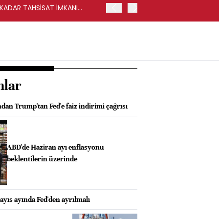
Y KADAR TAHSİSAT İMKANI
HALKBANK, İKİNCİL HALKA
nlar
an Trump'tan Fed'e faiz indirimi çağrısı
ABD'de Haziran ayı enflasyonu
beklentilerin üzerinde
yıs ayında Fed'den ayrılmalı