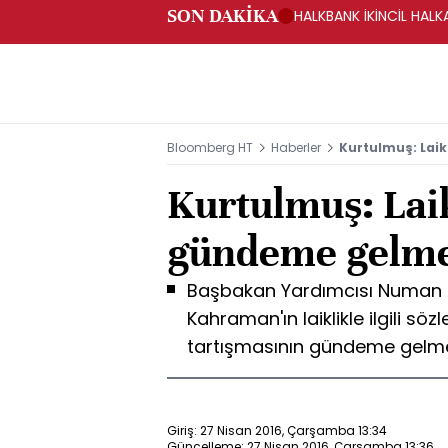
SON DAKİKA
HALKBANK İKİNCİL HALK
SAĞLANACAK -KAP
Bloomberg HT
Haberler
Kurtulmuş: Laik
Kurtulmuş: Laik
gündeme gelm
Başbakan Yardımcısı Numan K
Kahraman'ın laiklikle ilgili sözl
tartışmasının gündeme gelme
Giriş: 27 Nisan 2016, Çarşamba 13:34
Güncelleme: 27 Nisan 2016, Çarşamba 13:36