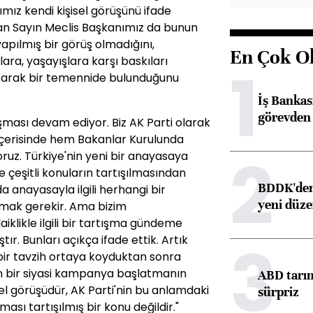
mız kendi kişisel görüşünü ifade
ndan Sayın Meclis Başkanımız da bunun
yapılmış bir görüş olmadığını,
En Çok O
nçlara, yaşayışlara karşı baskıları
1
karak bir temennide bulunduğunu
İş Banka
görevden 
şması devam ediyor. Biz AK Parti olarak
içerisinde hem Bakanlar Kurulunda
2
uz. Türkiye'nin yeni bir anayasaya
e çeşitli konuların tartışılmasından
BDDK'den 
a anayasayla ilgili herhangi bir
yeni düz
amak gerekir. Ama bizim
aiklikle ilgili bir tartışma gündeme
3
. Bunları açıkça ifade ettik. Artık
bir tavzih ortaya koyduktan sonra
 bir siyasi kampanya başlatmanın
ABD tarım
el görüşüdür, AK Parti'nin bu anlamdaki
sürpriz
ası tartışılmış bir konu değildir."