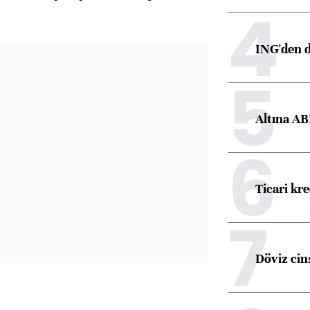
4
ING'den d
5
Altına AB
6
Ticari kr
7
Döviz cins