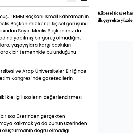
Küresel ticaret ha
muş, TBMM Başkanı İsmail Kahraman'ın
ilk çeyrekte yüzde 
ın Meclis Başkanımız kendi kişisel görüşünü
rkasından Sayın Meclis Başkanımız da
 adına yapılmış bir görüş olmadığını,
nçlara, yaşayışlara karşı baskıları
karak bir temennide bulunduğunu
sitesi ve Arap Üniversiteler Birliğince
tim Kongresi'nde gazetecilerin
ikle ilgili sözlerini değerlendirmesi
i bir söz üzerinden gerçekten
urmaya kalkmak ya da bunun üzerinden
mı oluşturmanın doğru olmadığı