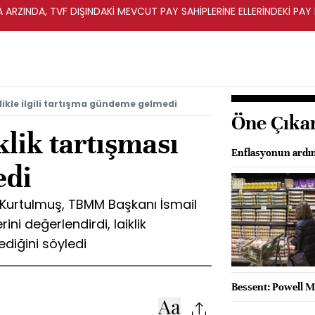
A ARZINDA, TVF DIŞINDAKİ MEVCUT PAY SAHİPLERİNE ELLERİNDEKİ PA
likle ilgili tartışma gündeme gelmedi
Öne Çıka
lik tartışması
Enflasyonun ardınd
edi
urtulmuş, TBMM Başkanı İsmail
erini değerlendirdi, laiklik
diğini söyledi
Bessent: Powell Ma