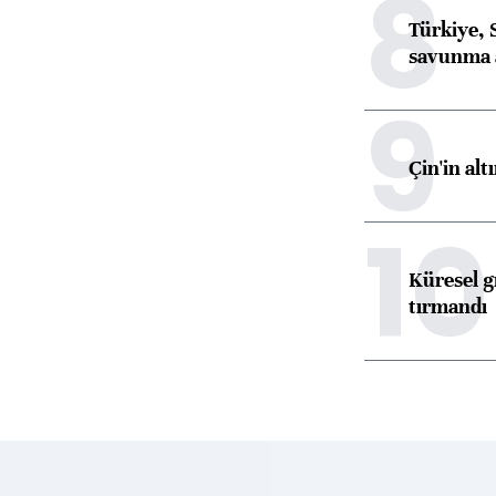
8
Türkiye, 
savunma 
9
Çin'in alt
10
Küresel gı
tırmandı