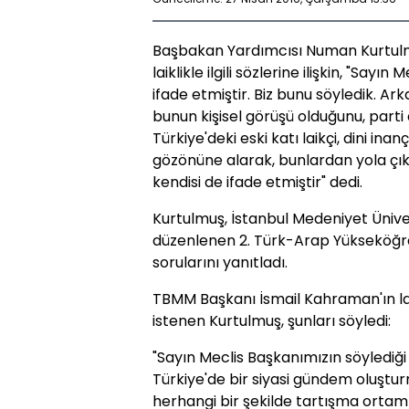
Başbakan Yardımcısı Numan Kurtul
laiklikle ilgili sözlerine ilişkin, "Say
ifade etmiştir. Biz bunu söyledik. A
bunun kişisel görüşü olduğunu, parti
Türkiye'deki eski katı laikçi, dini ina
gözönüne alarak, bunlardan yola çı
kendisi de ifade etmiştir" dedi.
Kurtulmuş, İstanbul Medeniyet Üniver
düzenlenen 2. Türk-Arap Yükseköğre
sorularını yanıtladı.
TBMM Başkanı İsmail Kahraman'ın laikl
istenen Kurtulmuş, şunları söyledi:
"Sayın Meclis Başkanımızın söylediğ
Türkiye'de bir siyasi gündem oluşt
herhangi bir şekilde tartışma orta