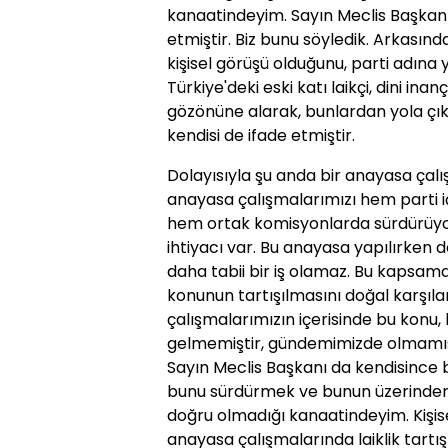
kanaatindeyim. Sayın Meclis Başkanı
etmiştir. Biz bunu söyledik. Arkası
kişisel görüşü olduğunu, parti adına 
Türkiye'deki eski katı laikçi, dini ina
gözönüne alarak, bunlardan yola çı
kendisi de ifade etmiştir.
Dolayısıyla şu anda bir anayasa çalı
anayasa çalışmalarımızı hem parti 
hem ortak komisyonlarda sürdürüyor
ihtiyacı var. Bu anayasa yapılırken d
daha tabii bir iş olamaz. Bu kapsamd
konunun tartışılmasını doğal karşıl
çalışmalarımızın içerisinde bu konu, l
gelmemiştir, gündemimizde olmamıştır
Sayın Meclis Başkanı da kendisince 
bunu sürdürmek ve bunun üzerinden
doğru olmadığı kanaatindeyim. Kişis
anayasa çalışmalarında laiklik tartışm