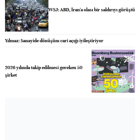
WSJ: ABD, İran'a olası bir saldırıyı görüştü
Yılmaz: Sanayide dönüşüm cari açığı iyileştiriyor
2026 yılında takip edilmesi gereken 50
şirket