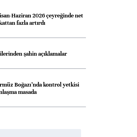
san-Haziran 2026 çeyreğinde net
 kattan fazla artırdı
Almanya, Commerzbank
Ba
konusunda Unicredit ile
me
görüşmelere hazırlanıyor
lilerinden şahin açıklamalar
ngıçları
rmüz Boğazı’nda kontrol yetkisi
anlaşma masada