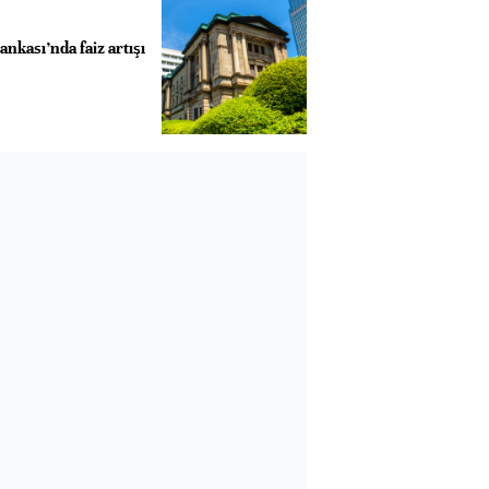
nkası’nda faiz artışı