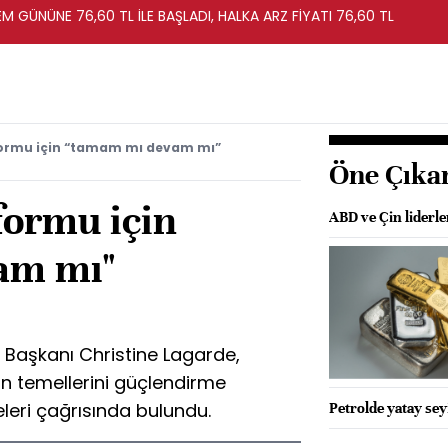
EM GÜNÜNE 76,60 TL İLE BAŞLADI, HALKA ARZ FİYATI 76,60 TL
formu için “tamam mı devam mı”
Öne Çıka
formu için
ABD ve Çin liderler
am mı"
Başkanı Christine Lagarde,
ğun temellerini güçlendirme
eri çağrısında bulundu.
Petrolde yatay sey