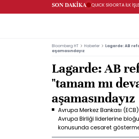
SON DAKİKA
QUICK SİGORTA İLK İŞL
Bloomberg HT
Haberler
Lagarde: AB re
aşamasındayız
Lagarde: AB re
"tamam mı dev
aşamasındayız
Avrupa Merkez Bankası (ECB) 
Avrupa Birliği liderlerine blo
konusunda cesaret göstermel