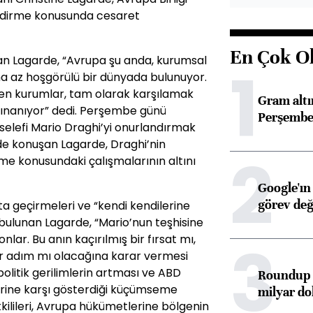
endirme konusunda cesaret
En Çok O
 Lagarde, “Avrupa şu anda, kurumsal
1
ha az hoşgörülü bir dünyada bulunuyor.
len kurumlar, tam olarak karşılamak
Gram alt
sınanıyor” dedi. Perşembe günü
Perşembe 
elefi Mario Draghi’yi onurlandırmak
e konuşan Lagarde, Draghi’nin
2
me konusundaki çalışmalarının altını
Google'ın
görev değ
ata geçirmeleri ve “kendi kendilerine
 bulunan Lagarde, “Mario’nun teşhisine
3
ar. Bu anın kaçırılmış bir fırsat mı,
ir adım mı olacağına karar vermesi
olitik gerilimlerin artması ve ABD
Roundup d
rine karşı gösterdiği küçümseme
milyar dol
kilileri, Avrupa hükümetlerine bölgenin