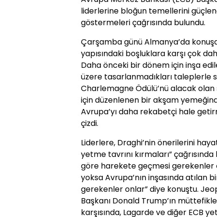
liderlerine bloğun temellerini güçl
göstermeleri çağrısında bulundu.
Çarşamba günü Almanya’da konuşan
yapısındaki boşluklara karşı çok da
Daha önceki bir dönem için inşa edi
üzere tasarlanmadıkları taleplerle 
Charlemagne Ödülü’nü alacak olan s
için düzenlenen bir akşam yemeğind
Avrupa’yı daha rekabetçi hale getir
çizdi.
Liderlere, Draghi’nin önerilerini hay
yetme tavrını kırmaları” çağrısında
göre harekete geçmesi gerekenler onl
yoksa Avrupa’nın inşasında atılan b
gerekenler onlar” diye konuştu. Jeop
Başkanı Donald Trump’ın müttefikle
karşısında, Lagarde ve diğer ECB yet