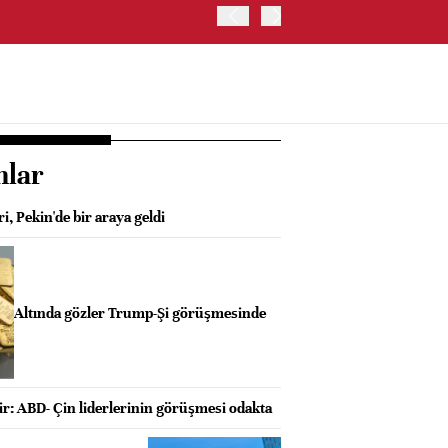
BIST 100 ENDEKSİ GÜNE Y
nlar
i, Pekin'de bir araya geldi
Altında gözler Trump-Şi görüşmesinde
ir: ABD- Çin liderlerinin görüşmesi odakta