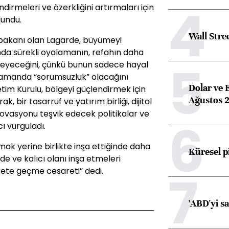
4
dirmeleri ve özerkliğini artırmaları için
lundu.
Wall Stre
e bakanı olan Lagarde, büyümeyi
da sürekli oyalamanın, refahın daha
5
meyeceğini, çünkü bunun sadece hayal
 zamanda “sorumsuzluk” olacağını
Dolar ve 
etim Kurulu, bölgeyi güçlendirmek için
Ağustos 2
, bir tasarruf ve yatırım birliği, dijital
inovasyonu teşvik edecek politikalar ve
6
ı vurguladı.
ak yerine birlikte inşa ettiğinde daha
Küresel p
de ve kalıcı olanı inşa etmeleri
7
ekete geçme cesareti” dedi.
'ABD'yi s