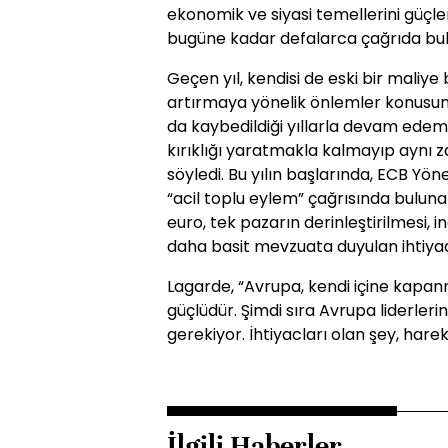
ekonomik ve siyasi temellerini güçlen
bugüne kadar defalarca çağrıda bu
Geçen yıl, kendisi de eski bir maliy
artırmaya yönelik önlemler konusun
da kaybedildiği yıllarla devam ede
kırıklığı yaratmakla kalmayıp aynı
söyledi. Bu yılın başlarında, ECB Yön
“acil toplu eylem” çağrısında bulunarak
euro, tek pazarın derinleştirilmesi, 
daha basit mevzuata duyulan ihtiyac
Lagarde, “Avrupa, kendi içine kapanm
güçlüdür. Şimdi sıra Avrupa liderlerin
gerekiyor. İhtiyacları olan şey, har
İlgili Haberler