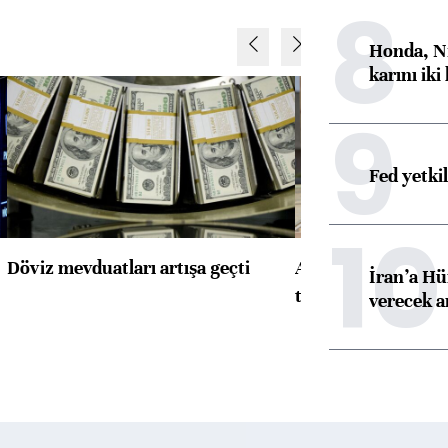
8
Honda, Ni
karını iki
9
Fed yetki
10
Döviz mevduatları artışa geçti
ABD'de konut başla
İran’a Hü
toparlandı
verecek 