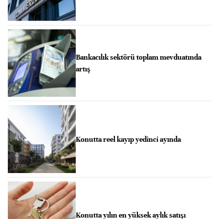
Bankacılık sektörü toplam mevduatında
artış
Konutta reel kayıp yedinci ayında
Konutta yılın en yüksek aylık satışı