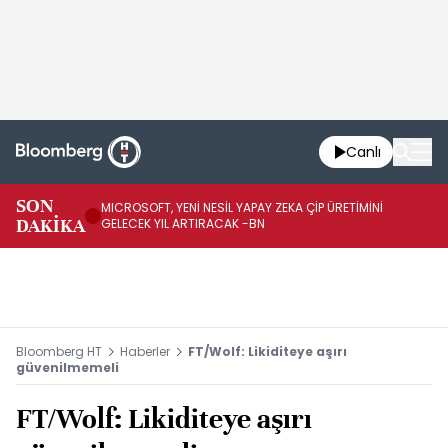
Canlı
SON
MICROSOFT, YENİ NESİL YAPAY ZEKA ÇİP ÜRETİMİNİ
HA
DAKİKA
GELECEK YIL ARTIRACAK -BN
Mİ
Bloomberg HT
Haberler
FT/Wolf: Likiditeye aşırı
güvenilmemeli
FT/Wolf: Likiditeye aşırı