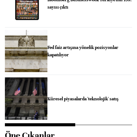
sayısı çıktı
Fed faiz artışına yönelik pozisyonlar
kapatılıyor
Küresel piyasalarda 'teknolojik' satış
Öne Çıkanlar