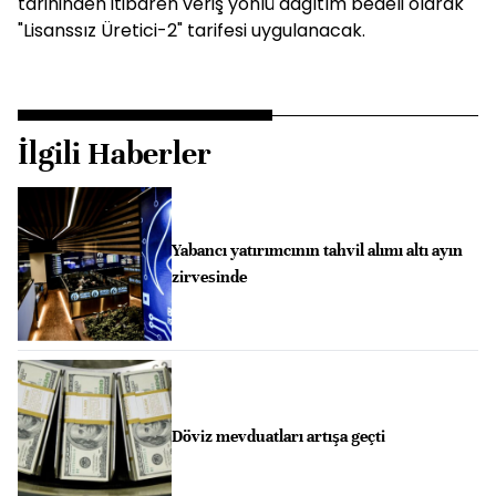
tarihinden itibaren veriş yönlü dağıtım bedeli olarak
"Lisanssız Üretici-2" tarifesi uygulanacak.
İlgili Haberler
Yabancı yatırımcının tahvil alımı altı ayın
zirvesinde
Döviz mevduatları artışa geçti