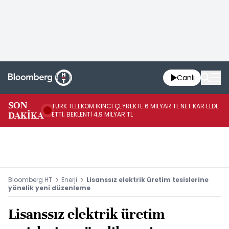
Canlı
SON
TÜRK TELEKOM İKİNCİ ÇEYREKTE 6 MİLYAR TL NET KAR ELDE
AB
DAKİKA
ETTİ; BEKLENTİ 4,9 MİLYAR TL
İR
Bloomberg HT
Enerji
Lisanssız elektrik üretim tesislerine
yönelik yeni düzenleme
Lisanssız elektrik üretim