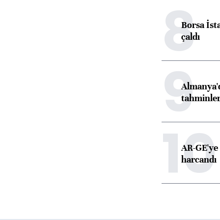
8
Borsa İst
çaldı
9
Almanya'd
tahminler
10
AR-GE'ye 
harcandı