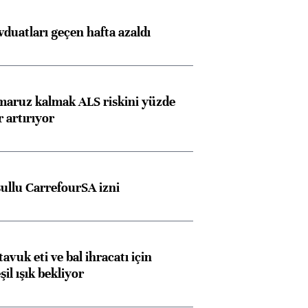
duatları geçen hafta azaldı
 maruz kalmak ALS riskini yüzde
 artırıyor
şullu CarrefourSA izni
tavuk eti ve bal ihracatı için
il ışık bekliyor