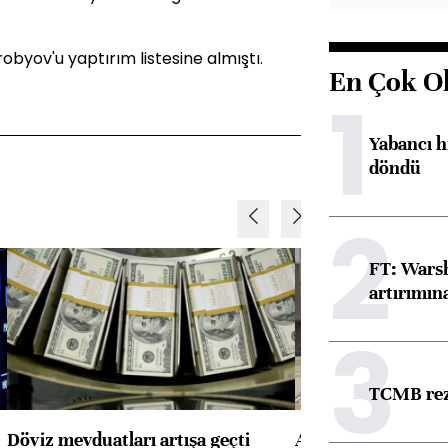
obyov'u yaptırım listesine almıştı.
En Çok O
1
Yabancı h
döndü
2
FT: Warsh
artırımın
3
TCMB reze
Döviz mevduatları artışa geçti
ABD'de konut başla