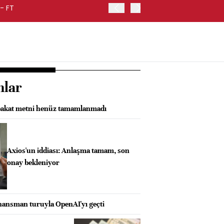
- FT
FED BAŞKANI WARSH, ENF
nlar
abakat metni henüz tamamlanmadı
Axios'un iddiası: Anlaşma tamam, son
onay bekleniyor
inansman turuyla OpenAI'yı geçti