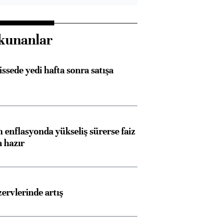
kunanlar
issede yedi hafta sonra satışa
 enflasyonda yükseliş sürerse faiz
Almanya, Commerzbank
Ba
a hazır
konusunda Unicredit ile
me
görüşmelere hazırlanıyor
rvlerinde artış
ngıçları