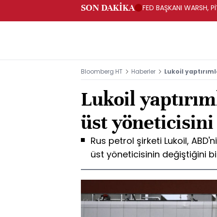
SON DAKİKA
FED BAŞKANI WARSH, PİY
Bloomberg HT
Haberler
Lukoil yaptırıml
Lukoil yaptırım
üst yöneticisini
Rus petrol şirketi Lukoil, ABD'
üst yöneticisinin değiştiğini bil