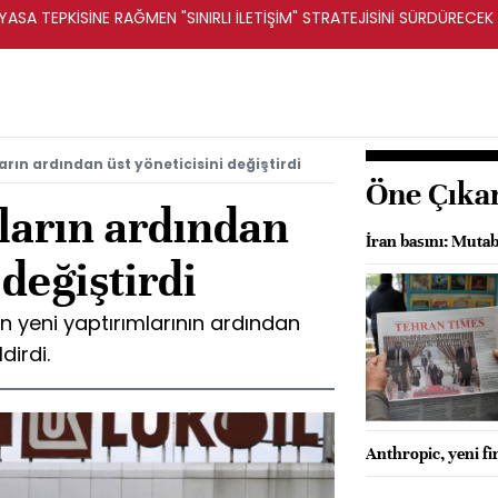
ASA TEPKİSİNE RAĞMEN "SINIRLI İLETİŞİM" STRATEJİSİNİ SÜRDÜRECEK 
arın ardından üst yöneticisini değiştirdi
Öne Çıka
ların ardından
İran basını: Mut
 değiştirdi
nin yeni yaptırımlarının ardından
dirdi.
Anthropic, yeni f