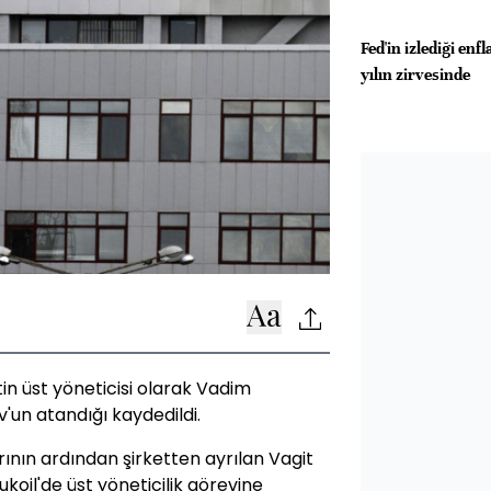
Fed'in izlediği enf
yılın zirvesinde
tin üst yöneticisi olarak Vadim
un atandığı kaydedildi.
rının ardından şirketten ayrılan Vagit
koil'de üst yöneticilik görevine