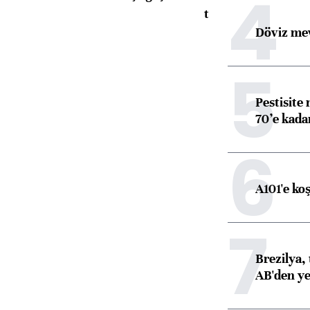
4
toparlandı
Döviz mev
5
Pestisite
70’e kadar
6
A101'e ko
7
Brezilya, 
AB'den yeş