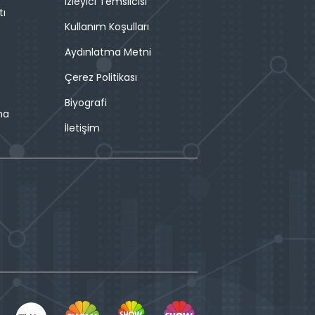
İzleyici Temsilcisi
tı
Kullanım Koşulları
Aydınlatma Metni
Çerez Politikası
Biyografi
ma
İletişim