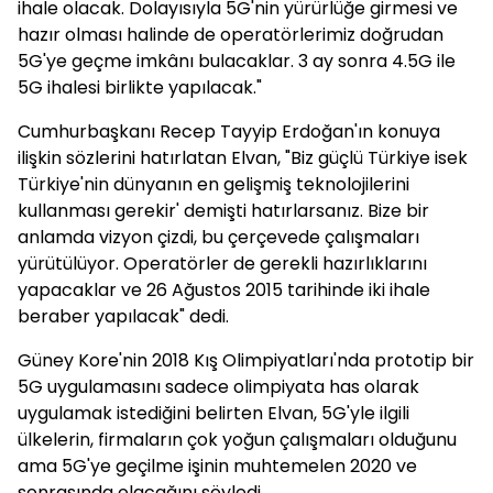
ihale olacak. Dolayısıyla 5G'nin yürürlüğe girmesi ve
hazır olması halinde de operatörlerimiz doğrudan
5G'ye geçme imkânı bulacaklar. 3 ay sonra 4.5G ile
5G ihalesi birlikte yapılacak."
Cumhurbaşkanı Recep Tayyip Erdoğan'ın konuya
ilişkin sözlerini hatırlatan Elvan, "Biz güçlü Türkiye isek
Türkiye'nin dünyanın en gelişmiş teknolojilerini
kullanması gerekir' demişti hatırlarsanız. Bize bir
anlamda vizyon çizdi, bu çerçevede çalışmaları
yürütülüyor. Operatörler de gerekli hazırlıklarını
yapacaklar ve 26 Ağustos 2015 tarihinde iki ihale
beraber yapılacak" dedi.
Güney Kore'nin 2018 Kış Olimpiyatları'nda prototip bir
5G uygulamasını sadece olimpiyata has olarak
uygulamak istediğini belirten Elvan, 5G'yle ilgili
ülkelerin, firmaların çok yoğun çalışmaları olduğunu
ama 5G'ye geçilme işinin muhtemelen 2020 ve
sonrasında olacağını söyledi.