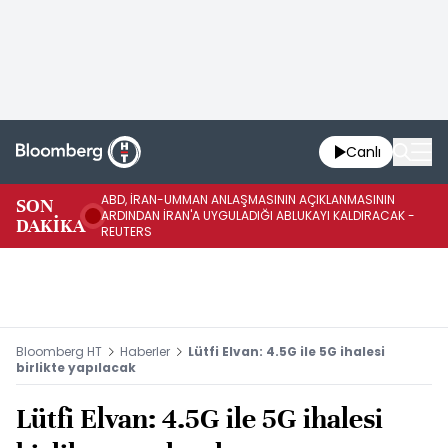
Canlı
ABD, İRAN-UMMAN ANLAŞMASININ AÇIKLANMASININ
AB
SON
ARDINDAN İRAN'A UYGULADIĞI ABLUKAYI KALDIRACAK -
GE
DAKİKA
REUTERS
UY
Bloomberg HT
Haberler
Lütfi Elvan: 4.5G ile 5G ihalesi
birlikte yapılacak
Lütfi Elvan: 4.5G ile 5G ihalesi