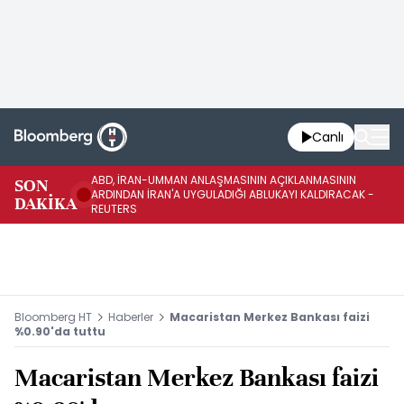
Canlı
ABD, İRAN-UMMAN ANLAŞMASININ AÇIKLANMASININ
AB
SON
ARDINDAN İRAN'A UYGULADIĞI ABLUKAYI KALDIRACAK -
GE
DAKİKA
REUTERS
UY
Bloomberg HT
Haberler
Macaristan Merkez Bankası faizi
%0.90'da tuttu
Macaristan Merkez Bankası faizi