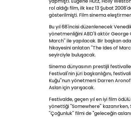
yapmıştı. Eugene Hütz, Holly Weston
rol aldığı film, ilk kez 13 Şubat 2008'
gösterilmişti. Film sinema eleştirme
Bu yıl 68'incisi düzenlenecek Venedik F
yönetmenliğini ABD'li aktör George C
March'' ile yapılacak. Bir başkan aday
hikayesini anlatan ''The Ides of Mar
seyirciyle buluşacak.
Sinema dünyasının prestijli festivall
Festivali'nin jüri başkanlığını, festivali
Kuğu''nun yönetmeni Darren Aronofsk
Aslan için yarışacak.
Festivalde, geçen yıl en iyi film ödül
yönettiği ''Somewhere'' kazanırken,
''Çoğunluk'' filmi de "geleceğin asla