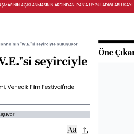
ŞMASININ AÇIKLANMASININ ARDINDAN İRAN'A UYGULADIĞI ABLUKAYI
onna'nın "W.E."si seyirciyle buluşuyor
Öne Çıka
E."si seyirciyle
mi, Venedik Film Festivali'nde