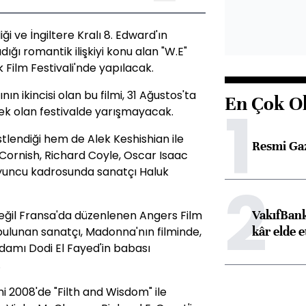
i ve İngiltere Kralı 8. Edward'ın
dığı romantik ilişkiyi konu alan "W.E"
 Film Festivali'nde yapılacak.
n ikincisi olan bu filmi, 31 Ağustos'ta
En Çok O
1
ek olan festivalde yarışmayacak.
lendiği hem de Alek Keshishian ile
Resmi Ga
Cornish, Richard Coyle, Oscar Isaac
n oyuncu kadrosunda sanatçı Haluk
2
VakıfBank
 değil Fransa'da düzenlenen Angers Film
kâr elde e
 bulunan sanatçı, Madonna'nın filminde,
 adamı Dodi El Fayed'in babası
.
 2008'de "Filth and Wisdom" ile