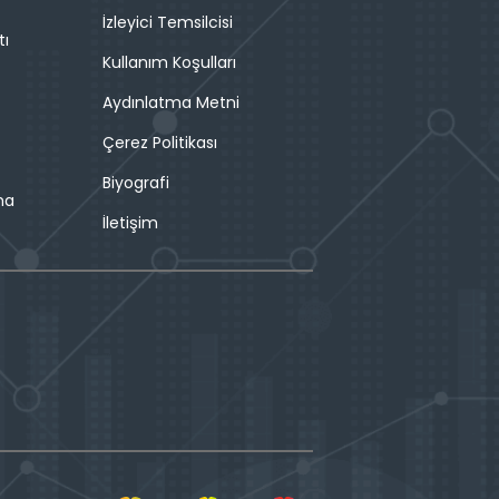
İzleyici Temsilcisi
tı
Kullanım Koşulları
Aydınlatma Metni
Çerez Politikası
Biyografi
ma
İletişim