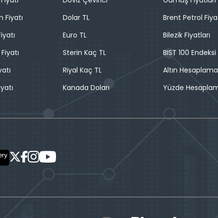
Fiyatı
Döviz Çevirici
Gümüş Fiyatları
n Fiyatı
Dolar TL
Brent Petrol Fiya
iyatı
Euro TL
Bilezik Fiyatları
 Fiyatı
Sterin Kaç TL
BIST 100 Endeksi
yatı
Riyal Kaç TL
Altın Hesaplama
iyatı
Kanada Doları
Yüzde Hesapla