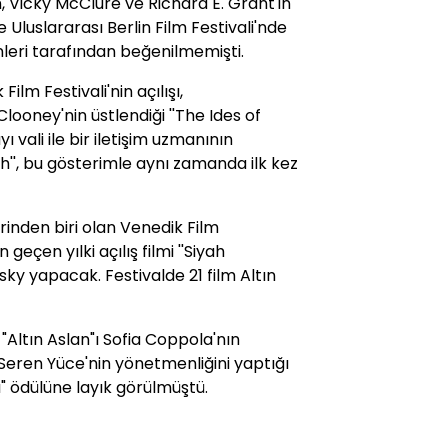
, Vicky McClure ve Richard E. Grant'in
de Uluslararası Berlin Film Festivali'nde
nleri tarafından beğenilmemişti.
ilm Festivali'nin açılışı,
looney'nin üstlendiği ''The Ides of
ı vali ile bir iletişim uzmanının
ch'', bu gösterimle aynı zamanda ilk kez
erinden biri olan Venedik Film
n geçen yılki açılış filmi ''Siyah
y yapacak. Festivalde 21 film Altın
ü "Altın Aslan"ı Sofia Coppola'nın
 Seren Yüce'nin yönetmenliğini yaptığı
nı" ödülüne layık görülmüştü.