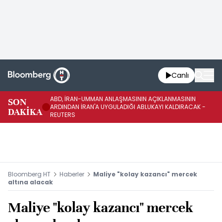
Canlı
ABD, İRAN-UMMAN ANLAŞMASININ AÇIKLANMASININ
AB
SON
ARDINDAN İRAN'A UYGULADIĞI ABLUKAYI KALDIRACAK -
GE
DAKİKA
REUTERS
UY
Bloomberg HT
Haberler
Maliye "kolay kazancı" mercek
altına alacak
Maliye "kolay kazancı" mercek