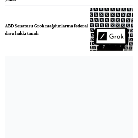
ABD Senatosu Grok mağdurlarına federal
dava hakkı tanıdı