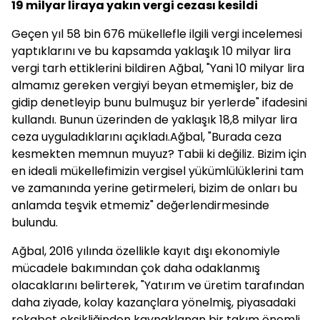
19 milyar liraya yakın vergi cezası kesildi
Geçen yıl 58 bin 676 mükellefle ilgili vergi incelemesi
yaptıklarını ve bu kapsamda yaklaşık 10 milyar lira
vergi tarh ettiklerini bildiren Ağbal, "Yani 10 milyar lira
almamız gereken vergiyi beyan etmemişler, biz de
gidip denetleyip bunu bulmuşuz bir yerlerde" ifadesini
kullandı. Bunun üzerinden de yaklaşık 18,8 milyar lira
ceza uyguladıklarını açıkladı.Ağbal, "Burada ceza
kesmekten memnun muyuz? Tabii ki değiliz. Bizim için
en ideali mükellefimizin vergisel yükümlülüklerini tam
ve zamanında yerine getirmeleri, bizim de onları bu
anlamda teşvik etmemiz" değerlendirmesinde
bulundu.
Ağbal, 2016 yılında özellikle kayıt dışı ekonomiyle
mücadele bakımından çok daha odaklanmış
olacaklarını belirterek, "Yatırım ve üretim tarafından
daha ziyade, kolay kazançlara yönelmiş, piyasadaki
rekabet eksikliğinden kaynaklanan bir takım önemli