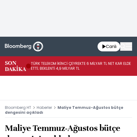
Canlı
SON
TÜRK TELEKOM İKİNCİ ÇEYREKTE 6 MİLYAR TL NET KAR ELDE
AB
DAKİKA
ETTİ; BEKLENTİ 4,9 MİLYAR TL
İR
Bloomberg HT
Haberler
Maliye Temmuz-Ağustos bütçe
dengesini açıkladı
Maliye Temmuz-Ağustos bütçe