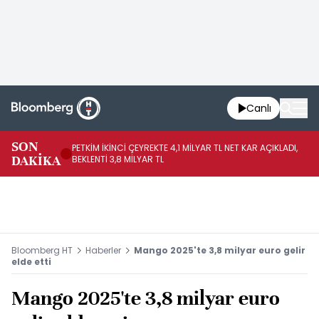
Canlı
SON
PETKİM İKİNCİ ÇEYREKTE 4,1 MİLYAR TL NET KAR AÇIKLADI,
İR
DAKİKA
BEKLENTİ 3,8 MİLYAR TL
UY
Bloomberg HT
Haberler
Mango 2025'te 3,8 milyar euro gelir
elde etti
Mango 2025'te 3,8 milyar euro