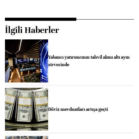
İlgili Haberler
Yabancı yatırımcının tahvil alımı altı ayın
zirvesinde
Döviz mevduatları artışa geçti