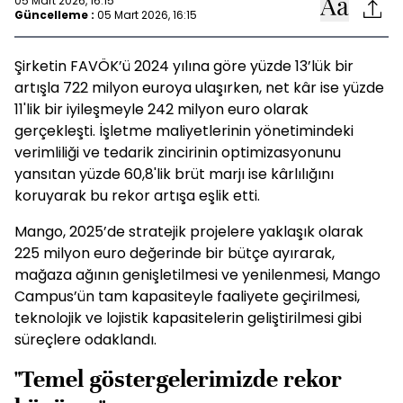
05 Mart 2026, 16:15
Güncelleme :
05 Mart 2026, 16:15
Şirketin FAVÖK’ü 2024 yılına göre yüzde 13’lük bir
artışla 722 milyon euroya ulaşırken, net kâr ise yüzde
11'lik bir iyileşmeyle 242 milyon euro olarak
gerçekleşti. İşletme maliyetlerinin yönetimindeki
verimliliği ve tedarik zincirinin optimizasyonunu
yansıtan yüzde 60,8'lik brüt marjı ise kârlılığını
koruyarak bu rekor artışa eşlik etti.
Mango, 2025’de stratejik projelere yaklaşık olarak
225 milyon euro değerinde bir bütçe ayırarak,
mağaza ağının genişletilmesi ve yenilenmesi, Mango
Campus’ün tam kapasiteyle faaliyete geçirilmesi,
teknolojik ve lojistik kapasitelerin geliştirilmesi gibi
süreçlere odaklandı.
"Temel göstergelerimizde rekor